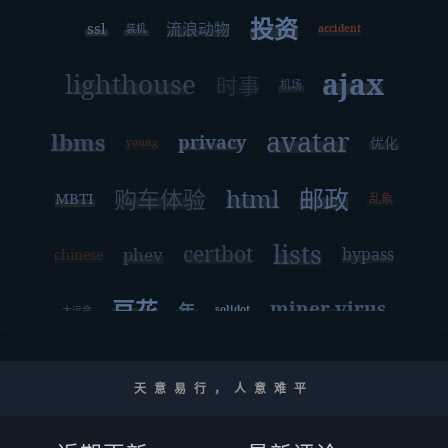
投资
ssl
流浪动物
accident
装机
ajax
lighthouse
时事
机场
avatar
lbms
privacy
优化
young
html
邮政
购车体验
MBTI
乱象
lists
certbot
phev
bypass
chinese
豆花
miner virus
年
solidot
大运会
covid
remote
rufus
travel
思考
天意易行，人意难平
referrer