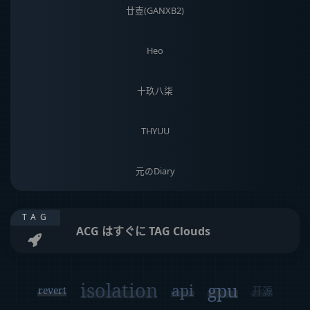
廿壴(GANXB2)
Heo
十玖八柒
THYUU
元のDiary
ui
css
licence
交通
自驾游
TAG
ACG はすぐに TAG Clouds
小总结
ffmpeg
rank
macbook
php
isolation
gpu
api
revert
开源