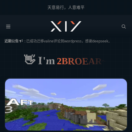
天意易行，人意难平
2BROEAR
の 2B博客
大幅优化WP评论提交速度
近期公告
:
已成功迁移valine评论到wordpress，感谢deepseek..
因为走心评论浏览了5000+评论，回首往事，时过境迁。
👋 I'm
2BROEAR~