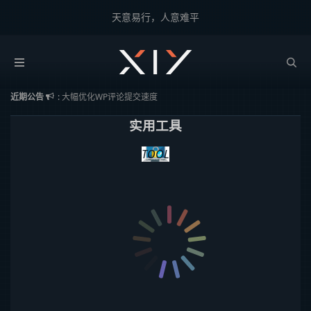
天意易行，人意难平
2BROEAR
の 实用工具
wp7.0这个主题色是真刺眼..
近期公告
:
大幅优化WP评论提交速度
已成功迁移valine评论到wordpress，感谢deepseek..
实用工具
TOOL