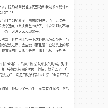
点多，隐约听到我爸房间那边和我姥爷在说什么
被粘住了！
我当时看到猫肚子一侧被胶粘住，心里五味杂
鼠板拿远点（其实我爸也听了，这次粘到的不知
，虽然当时没怎么表现出来。
我爸拿手机在网上搜一下这种情况怎么处理，当
没给猫洗过澡，会应激（而且没带套猫头上的那
，我看猫的四只脚都是胶，脚上毛短，没办法
我们在帮她）。后面用油清洗粘胶的时候，对于
用油一接触到粘胶的时候，很快，就分离了，真
清洗完后，没用用洗洁精除去油渍（全靠豆豆后
。
看猫背上外层少了一坨毛，看着有点滑稽。然后