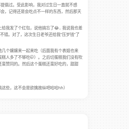
不提倡过。受此影响，我对过生日一直就不感
那会，记得还是会吃点不一样的东西，然后那天
我发了个红包，说他搞忘了😂.. 我说我也差
不错。对了，这次生日老爷还给我“压岁钱”了
他几个嬢嬢来一起来吃（后面我有个表姐也来
糕人多了不够吃🤭）。之后切蛋糕我们没有吹
还蛮赞同的。然后这个蛋糕还蛮好吃的，甜甜
这些，这不会是欲擒故纵吧哈哈hh）