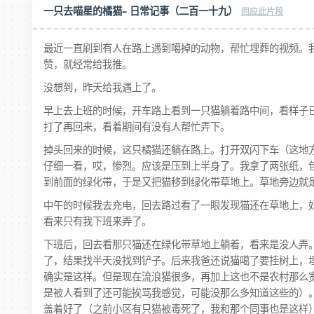
一只去喵星的橘猫– 日常记事（二百一十九）
最近一直刷到有人在路上遇到噶掉的动物，帮忙埋葬的视频。
赞，就经常给我推。
没想到，昨天给我遇上了。
早上去上班的时候，开车路上看到一只猫躺着路中间，看样子
打了再回来，看着期间有没有人帮忙弄下。
掉头回来的时候，这只橘猫还躺在路上。打开双闪下车（这地
仔细一看，哎，惨烈。应该是压到上半身了。我拿了两张纸，
到前面的绿化带，于是又把猫移到绿化带草地上。草地旁边就
中午的时候我去充电，回去路过看了一眼发现猫还在草地上，
看来只有我下班来弄了。
下班后，回去看那只猫还在绿化带草地上躺着，看来是没人弄
了，结果找半天没找到铲子。后来我爸还说猫噶了要挂树上，
确实是这样。但是现在流浪猫很多，再加上这也不是农村那么
是被人看到了还可能挨骂我感觉，可能没那么多知道这些的）
盖着好了（之前小区有只猫被毒死了，我和那个同事也是这样