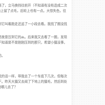
西了，立马换挡往前开（不知道有没有造成二次
地上留了点毛，后轮上也有一点。大惊失色，往
到它叫着跑走还追了一小段去看。我找了圈没找
故意压到它的🙏。后来我又去看了一圈，发现
不知道是不是刚刚压到的那只，希望小猫没事，
的。
说的话一样，带我去了一个车底下几次，但每次
下。昨天大猫又去闻了下地上的猫毛，然后到处
跑哪儿去了？