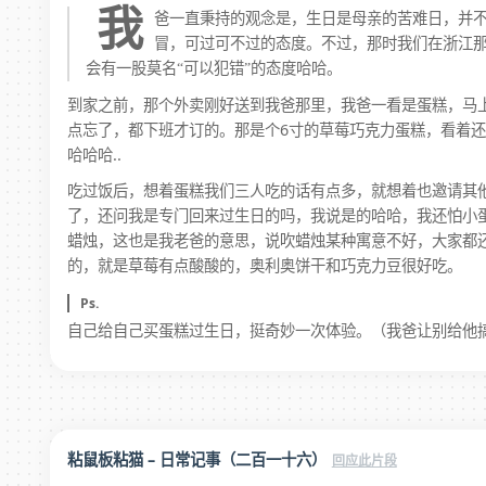
我
爸一直秉持的观念是，生日是母亲的苦难日，并
冒，可过可不过的态度。不过，那时我们在浙江
会有一股莫名“可以犯错”的态度哈哈。
到家之前，那个外卖刚好送到我爸那里，我爸一看是蛋糕，马上给
点忘了，都下班才订的。那是个6寸的草莓巧克力蛋糕，看着还
哈哈哈..
吃过饭后，想着蛋糕我们三人吃的话有点多，就想着也邀请其
了，还问我是专门回来过生日的吗，我说是的哈哈，我还怕小蛋
蜡烛，这也是我老爸的意思，说吹蜡烛某种寓意不好，大家都
的，就是草莓有点酸酸的，奥利奥饼干和巧克力豆很好吃。
Ps.
自己给自己买蛋糕过生日，挺奇妙一次体验。（我爸让别给他搞
粘鼠板粘猫 – 日常记事（二百一十六）