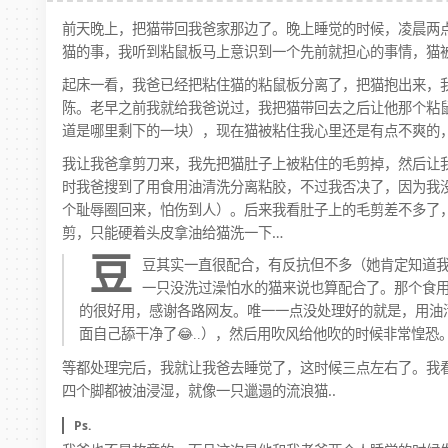
前天晚上，把猫带回我爸家那边了。晚上睡觉的时候，凌晨两
猫的事，我听到粘鼠板马上意识到一个先前就担心的事情，猫
起床一看，我爸已经把粘住猫的粘鼠板分离了，把猫抱出来，
陈。老早之前我就给我爸说过，我把猫带回去之后让他那个粘
道是哪里剩下的一块），现在猫被粘住我心里还是有点不爽的
我让我爸拿剪刀来，我先把猫肚子上被粘住的毛剪掉，然后让
时我爸搜到了用食用油清洗分离粘胶，不过我否决了，因为我
个耻辱圈回来，怕伤到人）。后来我看肚子上的毛剪差不多了
剪，只能硬着头皮拿油给猫洗一下…
豆
豆其实一直很配合，有反抗但不多（她肯定知道
一只没洗过澡怕水的猫来说也算配合了。那个食
的很好用，感谢各路网友。唯一一点没处理好的就是，用油
面自己舔干净了😂..），然后用吹风给他吹的时候非常惶恐
等都处理完后，我就让我爸去睡觉了，这时候三点左右了。我
四个脚都被油浸湿，就像一只邋遢的流浪猫..
Ps.