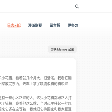
日志 · 記
漫游影视
留言板
更多の
切换 Memos 记录
只小花猫，看着就几个月大，很活泼。我看它蹦
回家放完东西，去车上拿了喂流浪猫的猫粮过
还有一些小区路过的人，这只小花猫都跟路人打
吃了猫粮，我看他这么乖，当时心里升起一丝想
回来它还在这等着，我就把它抱回家和我家豆豆