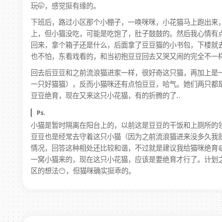
玩🤭，感觉挺有缘的。
下班后，路过小区那个小棚子，一唤咪咪，小花猫马上跑出来
上，但小猫没吃，可能是吃饱了，肚子鼓鼓的。然后我心情有
回来，拿个箱子还是什么，后面拿了豆豆猫的小书包，下楼就去把
也不怕，东看戏看的，和当初抱豆豆回去又哭又闹的完全不一
回去后豆豆和之前流浪猫进家一样，很好奇这只猫，再加上是
一只好猫猫），反而小猫咪还有点怕豆豆，哈气。她们两只都
豆豆绝育，现在又来这只小花猫，有的折腾的了..
Ps.
小猫是暂时隔离在阳台上的，以前这是豆豆的干饭和上厕所的
豆豆也是经常去守着这只小猫（因为之前流浪猫进来没多久我就
情况，回答这种相处还比较和谐，不过就是建议我给猫咪绝育😅
一窝小猫来的，现在这只小花猫，应该是要绝育才行了。计划
区的想法😶，但猫咪确实挺乖的。