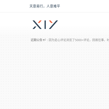
天意易行，人意难平
2BROEAR
の 日常记事
因为走心评论浏览了5000+评论，回首往事，
近期公告
:
大幅优化WP评论提交速度
已成功迁移valine评论到wordpress，感谢deeps