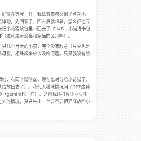
，好像在等我一样。我拿着猫粮又倒了点在地
点悸动，先回家了。回去后就想着，怎么把他弄
小花猫放包里带回去了,,ԾㅂԾ,, 小猫进书包
样（这就是流浪猫和家猫的区别吗）。
一只几个月大的小猫，完全没有敌意（豆豆也是
是母猫，相处起来应该没啥问题。只是我没有给
领地，有两个猫砂盆，现在临时分给小花猫了。
给放出去了）。我代入猫咪情况问了GPT这种
（gemini也一样）。之前我还打算让豆豆生
之外的情况，莫名生出一丝要不要把猫咪放回小