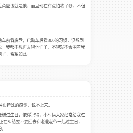
色应该就是他，而且现在有点怕我了😅。不但
车前看底盘，启动车后看360的习惯，没想到
说，我都不想再去喂他们了，不喂就不会围着我
跑了，希望如此。
一种很特殊的感觉，说不上来。
蛋糕过生日，依稀记得，小时候大家经常给我过
来还在纠结要不要回去和老爸老爷一起过生日，
的。