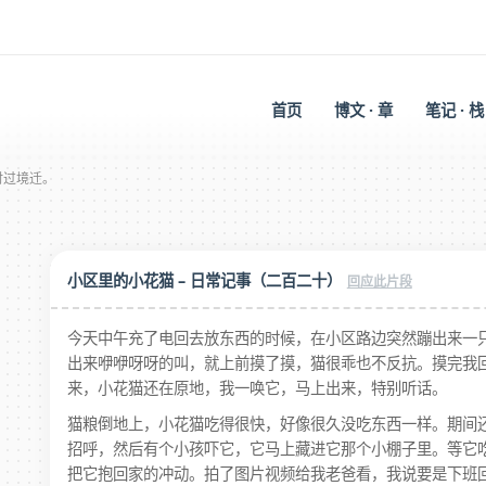
首页
博文 · 章
笔记 · 栈
时过境迁。
eek..
小区里的小花猫 – 日常记事（二百二十）
今天中午充了电回去放东西的时候，在小区路边突然蹦出来一
出来咿咿呀呀的叫，就上前摸了摸，猫很乖也不反抗。摸完我
来，小花猫还在原地，我一唤它，马上出来，特别听话。
猫粮倒地上，小花猫吃得很快，好像很久没吃东西一样。期间
招呼，然后有个小孩吓它，它马上藏进它那个小棚子里。等它
把它抱回家的冲动。拍了图片视频给我老爸看，我说要是下班