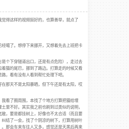
我觉得这样的视频挺好的，也算善举，就点了
已经噶了。想停下来挪开，又想着先去上班把卡
方是个下穿隧道出口，还是有点危险），走过去
包着猫的尾巴，挪到了路边。打算走的时候又看
是路，看有没有人看到帮忙处理下吧。
好在那天不是太阳暴晒，但下午还是有太阳，哎
。我看了圈周围，本找了个地方打算把猫给埋
埋土里不好。其实我之前也刷到过类似的说明，
宽敞，要是都挂树上，好像也不太合适（而且要
。纠结了一会，找了个阴凉的树下，打算用树叶
）。那会车来车往人又多，感觉还是天黑后再来