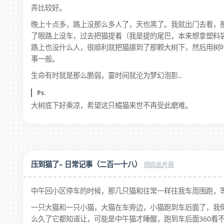
弄比较好。
晚上十点多，路上没那么多人了，天也黑了。我就出门去看，
了眼路上没车，过去把猫提着（我是提的尾巴，本来想拿塑料
路上也没什么人，很顺利就把猫挪到了那颗大树下，然后用树叶
事一般。
生命有时就是那么脆弱，霎时间就沦为梦幻泡影..
Ps.
大树底下好乘凉，希望这只橘猫来世不再受此磨难。
压到猫了– 日常记事（二百一十八）
中午回小区停车的时候，那几只猫和往常一样往我车周围跑，
一只大猫和一只小猫，大猫在车旁边，小猫跑到车后面了，我
么久了它都知道让，可能是中午猫才睡醒，跑到车后面360看