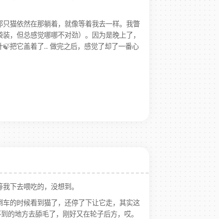
那只猫依然在那躺着，就像等着我去一样。我瞥
袋装，但总感觉哪哪不对劲）。因为是晚上了，
把它盖着了.. 做完之后，感觉了却了一番心
等我下去喂吃的，没想到。
倒车的时候看到猫了，还停了下让它走，其实这
不到的地方去舔毛了，刚好又在轮子后方，哎。