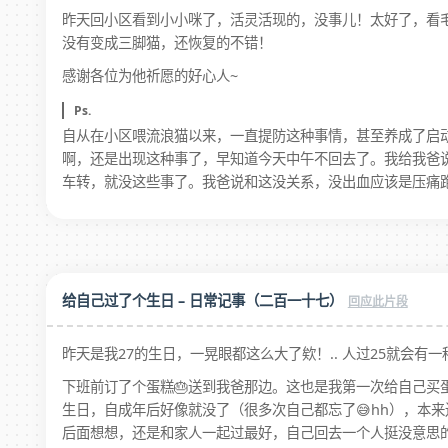
昨天回小区看到小小咪了，活灵活现的，没事儿！太好了，看毛
没有变成三脚猫，还恢复的不错！
感谢各位为他祈愿的好心人~
Ps.
自从在小区喂流浪猫以来，一直提防这种事情，甚至养成了启动
啊，还是出现这种事了，早知道今天中午不回去了。我给我爸
车转，就没这些事了。我爸说和这没关系，没出血应该是压痛
给自己过了个生日 – 日常记事（二百一十七）
昨天是我27的生日，一晃眼都这么大了欸！.. 人过25就会有
下班前订了个蛋糕🎂送到我爸那边。这也是我第一次给自己买
生日，自成年后好像就没了（很多次自己都忘了😅hh），本
后面想想，还是和家人一起过最好，自己回去一个人挺没意思