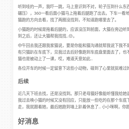
听到哇的一声，我吓一跳，马上意识到不对，轮子压到什么东
碾压），360一看后面小猫马上拖着后腿跑了出去。下车一看
猫跑的方向去看，找了两圈没找到，不知道跑哪里去了。
小猫跑的时候是拖着后腿的，应该没压到前面，大猫在旁边听
到之后，还让大猫帮我找找..😔。
中午回去我还跟我家猫说，要是你能和猫沟通就帮我说下我不是
有只猫趴在车底下，见我过去后好像跑到车底盘里面去了，也
猫也是被动上了一课，哎，难道天意如此..
各位开车的时候一定留意下这些小动物，碰到了心里就挺难过
后续
近几天下班去找，还是没找到。那只老母猫好像能听懂我给她
我过去唤小猫的时候又没有回应，只能放一些吃的在那个车底
走，我就跟着她，最后她跑到墙上趴着休息了.. 小小咪啊，你
好消息