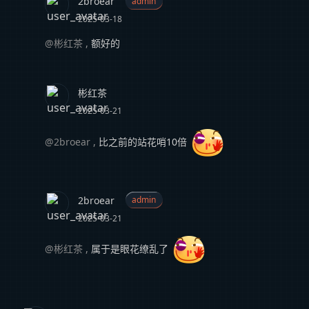
2broear
admin
2025-03-18
@彬红茶
,
额好的
彬红茶
2025-03-21
@2broear
,
比之前的站花哨10倍
2broear
admin
2025-03-21
@彬红茶
,
属于是眼花缭乱了
顶
底