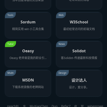
当年创建博客的灵感来源
Tools
Web
Sordum
W3School
精简实用 win 小工具合集
最初经常访问的前端文档
Tutor
News
Oeasy
Solidot
Oeasy 老师曾是我的职业引路人
客Solidot–传递最新科技情报
Msdn
Design
MSDN
设计达人
下载系统镜像的老牌网站
设计，爱分享。
peachRL
MuXiaoChen
Duo
Refac7
winegrower
东
皮
耳