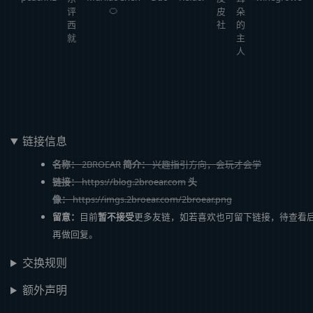
🍊
评
皮
朵
西
社
的
就
主
人
链接信息
名称：
2BROEAR
简介：
兴趣指引方向，会玩才会学
链接：
https://blog.2broear.com
头
像：
https://imgs.2broear.com/2broear.png
留意：
目前
暂不接受
更多友链，如若喜欢也可留下链接，待查看
再做回复。
交换规则
额外声明