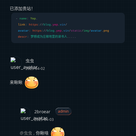
已添加贵站！
- 
name
: 
Yep
.

link
: 
https
://
blog
.
yep
.
vin
/

avatar
: 
https
://
blog
.
yep
.
vin
/
static
/
img
/
avatar
.
png
descr
: 
梦想成为庄稼地里的读书人
.....
虫虫
2025-04-02
来瞅瞅
2broear
admin
2025-04-03
@虫虫
,
你瞅啥