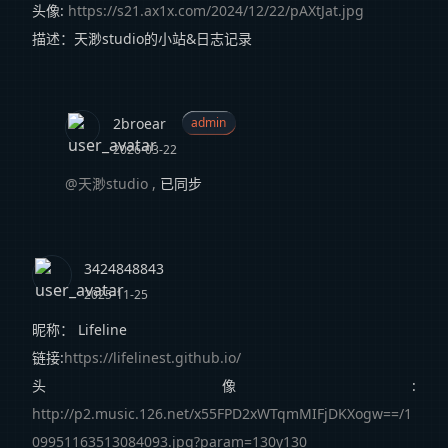
头像:
https://s21.ax1x.com/2024/12/22/pAXtJat.jpg
描述：天渺studio的小站&日志记录
2broear
admin
2026-03-22
@天渺studio
,
已同步
3424848843
2025-11-25
昵称： Lifeline
链接:
https://lifelinest.github.io/
头像:
http://p2.music.126.net/x55FPD2xWTqmMIFjDKXogw==/1
09951163513084093.jpg?param=130y130