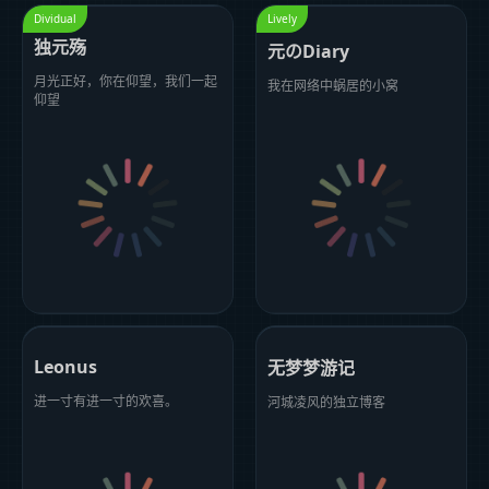
Dividual
Lively
独元殇
元のDiary
月光正好，你在仰望，我们一起
我在网络中蜗居的小窝
仰望
Leonus
无梦梦游记
进一寸有进一寸的欢喜。
河城凌风的独立博客