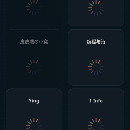
皮皮凛の小窝
编程与诗
Ying
I_Info