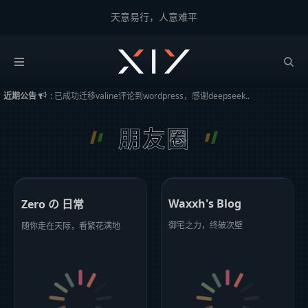
天意易行，人意难平
2BROEAR
の 友链
已成功迁移valine评论到wordpress，感谢deepseek..
近期公告
:
因为走心评论浏览了5000+评论，回首往事，时过境迁。
大幅优化WP评论提交速度
朋友圈
Waxxh's Blog
Zero の 日常
御宅之力，终破次壁
随你走在天际，看繁花满地