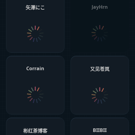
JayHrn
矢澤にこ
Corrain
又见苍岚
BIIBII
彬红茶博客