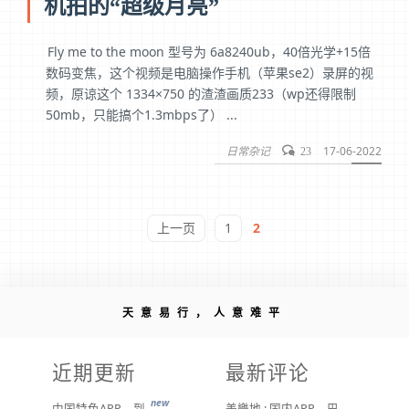
机拍的“超级月亮”
Fly me to the moon 型号为 6a8240ub，40倍光学+15倍
数码变焦，这个视频是电脑操作手机（苹果se2）录屏的视
频，原谅这个 1334×750 的渣渣画质233（wp还得限制
50mb，只能搞个1.3mbps了） ...
日常杂记
17-06-2022
23
上一页
1
2
天意易行，人意难平
近期更新
最新评论
new
中国特色APP，到底谁来治？
美樂地 : 国内APP，巴不得塞入全家桶到你手机，我更喜欢国外的小而美软件