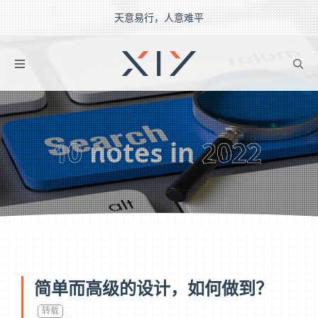
天意易行，人意难平
2BROEAR
の Searchs
10
notes in
2022
简单而高级的设计，如何做到？
转载