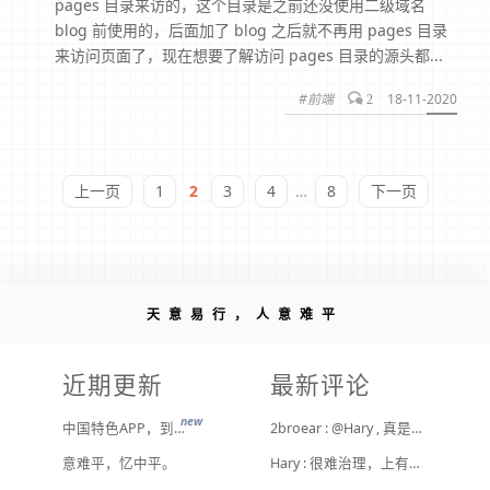
pages 目录来访的，这个目录是之前还没使用二级域名
blog 前使用的，后面加了 blog 之后就不再用 pages 目录
来访问页面了，现在想要了解访问 pages 目录的源头都...
#前端
18-11-2020
2
上一页
1
2
3
4
…
8
下一页
天意易行，人意难平
近期更新
最新评论
new
中国特色APP，到底谁来治？
2broear : @Hary , 真是给他们惯坏了！ [ Emoji Image ]
意难平，忆中平。
Hary : 很难治理，上有政策下有对策，真整治了也是消停一阵，还是得告诉他们要注意一点