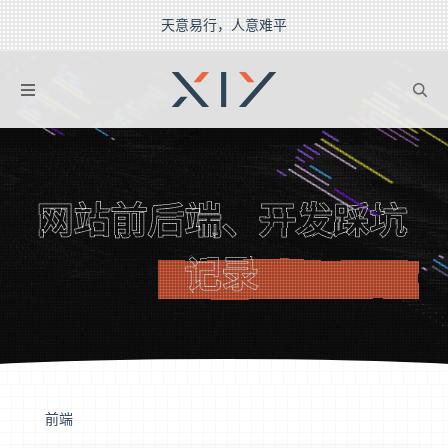
天意易行，人意难平
2BROEAR
の 网站开发
网站前后端、开发踩坑
记录
前端