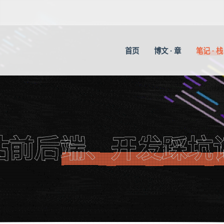
首页
博文 · 章
笔记 · 栈
站前后端、开发踩坑