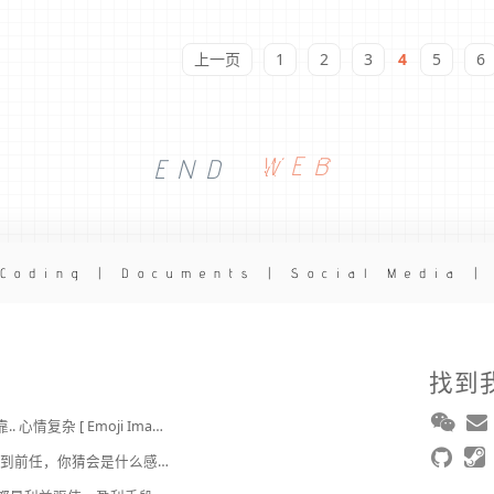
上一页
1
2
3
4
5
6
END
WEB
 Coding | Documents | Social Media |
找到
2broear : @J.sky , 我靠.. 心情复杂 [ Emoji Image ]
J.sky : 时隔 20 多年遇到前任，你猜会是什么感觉？前几天和老婆去超市，巧不巧老婆去看其他商品了，就这么两分钟的功夫，我和前任迎面相遇，我看了一眼她，她也看到我了，谁都没说话，我感觉她恐慌的逃走了。我们擦肩而过，按道理这个年龄本不应该两个人单独在超市相遇，除非单身。所以，我猜她离婚了？搞不好她可能以为我也离婚了？哈哈哈