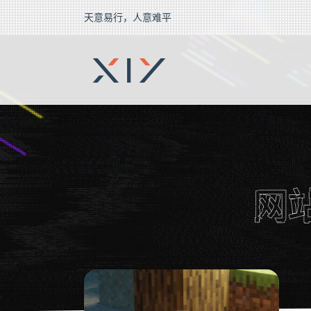
天意易行，人意难平
2BROEAR
の 网站开发
网