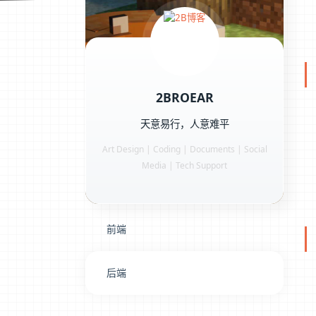
2BROEAR
天意易行，人意难平
Art Design | Coding | Documents | Social
Media | Tech Support
前端
后端