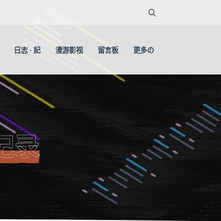
日志 · 記
漫游影视
留言板
更多の
记录