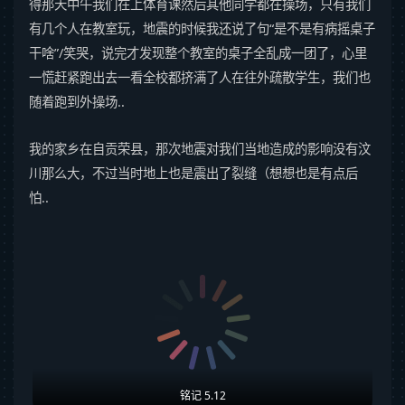
得那天中午我们在上体育课然后其他同学都在操场，只有我们
有几个人在教室玩，地震的时候我还说了句“是不是有病摇桌子
干啥”/笑哭，说完才发现整个教室的桌子全乱成一团了，心里
一慌赶紧跑出去一看全校都挤满了人在往外疏散学生，我们也
随着跑到外操场..
我的家乡在自贡荣县，那次地震对我们当地造成的影响没有汶
川那么大，不过当时地上也是震出了裂缝（想想也是有点后
怕..
铭记 5.12