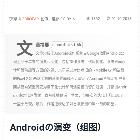
1852
01-10-2018
文章由
2BROEAR
创作，遵循 CC-BY-NC-SA 协议
文
章摘要
moonshot-v1-8k
文章介绍了Android操作系统自Google收购Android公
司至今十年来的演变和变化，包括操作系统、代码优化、系统界面设
计和新功能等方面的改进。文章通过对比老旧的T-Mobile G1和最新
的Pixel 2 XL两款手机的系统界面截图，展示了Android系统UI用户界
面从复杂繁重转变为扁平化设计和简洁易懂的留白过渡，并指出Andr
oid底层代码虽然一直被吐槽落后于苹果，但每次的迭代中都出现了
一些小改观。最后，作者还表达了对谷歌拓展中国业务的期望。
Androidの演变（组图）