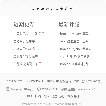
天意易行，人意难平
近期更新
最新评论
new
中国特色APP，到底谁来治？
2broear : @Hary , 真是给他们惯坏了！ [ Emoji Image ]
意难平，忆中平。
Hary : 很难治理，上有政策下有对策，真整治了也是消停一阵，还是得告诉他们要注意一点
小区里的小花猫 – 日常记事（二百二十）
2broear : @J.sky , 我靠.. 心情复杂 [ Emoji Image ]
最近让AI帮忙做的一些事
J.sky : 时隔 20 多年遇到前任，你猜会是什么感觉？前几天和老婆去超市，巧不巧老婆去看其他商品了，就这么两分钟的功夫，我和前任迎面相遇，我看了一眼她，她也看到我了，谁都没说话，我感觉她恐慌的逃走了。我们擦肩而过，按道理这个年龄本不应该两个人单独在超市相遇，除非单身。所以，我猜她离婚了？搞不好她可能以为我也离婚了？哈哈哈
车前挡玻璃裂开了
2broear : @美樂地 , 都是利益驱使，盈利手段不行
©2017-2026
CC-BY-NC-SA
2BROEAR 版权所有
蜀ICP备18028766号
RSS
归档
隐私
足迹
展厅
站点地图
WordPress Theme
2BLOG
™
Made With ❤️ @2022