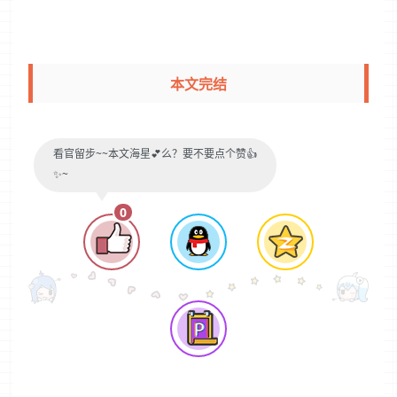
本文完结
看官留步~~本文海星💕么？要不要点个赞👍
✨~
0