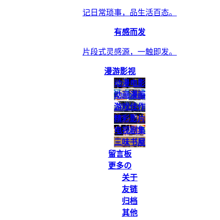
记日常琐事，品生活百态。
有感而发
片段式灵感源，一触即发。
漫游影视
动漫电影
动画漫画
游戏佳作
精彩影片
电视剧集
三味书屋
留言板
更多の
关于
友链
归档
其他