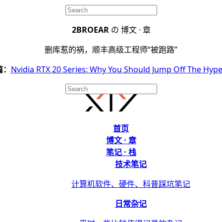
2BROEAR
の 博文 · 章
删库惹的祸，顺丰高级工程师“被跑路”
篇：
Nvidia RTX 20 Series: Why You Should Jump Off The Hype
首页
博文 · 章
笔记 · 栈
技术笔记
计算机软件、硬件、科普踩坑笔记
日常杂记