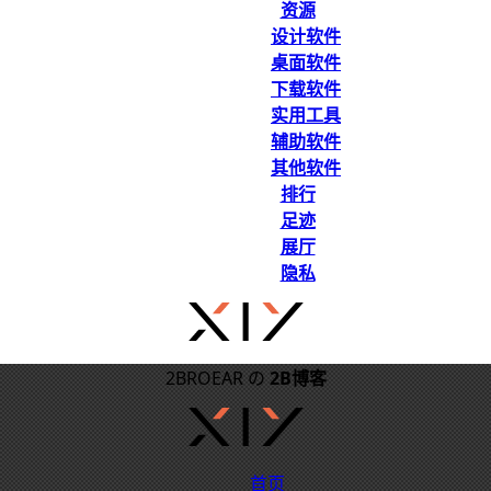
资源
设计软件
桌面软件
下载软件
实用工具
辅助软件
其他软件
排行
足迹
展厅
隐私
2BROEAR の
2B博客
首页