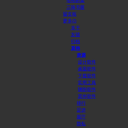
电视剧集
三味书屋
留言板
更多の
关于
友链
归档
其他
资源
设计软件
桌面软件
下载软件
实用工具
辅助软件
其他软件
排行
足迹
展厅
隐私