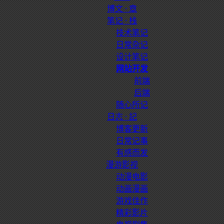
博文 · 章
笔记 · 栈
技术笔记
日常杂记
设计笔记
网站开发
前端
后端
随心所记
日志 · 記
博客更新
日常记事
有感而发
漫游影视
动漫电影
动画漫画
游戏佳作
精彩影片