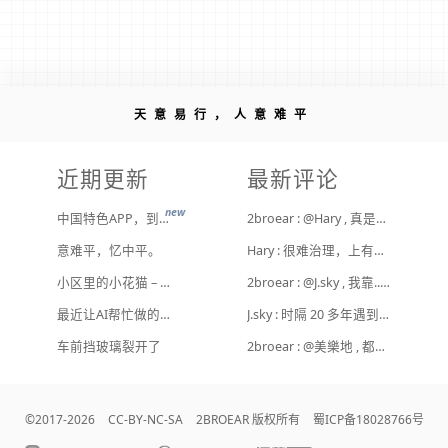
天意易行，人意难平
近期更新
最新评论
new
中国特色APP，到底谁来治？
2broear : @Hary , 真是给他们惯坏了！ [ Emoji Image ]
意难平，忆中平。
Hary : 很难治理，上有政策下有对策，真整治了也是消停一阵，还是得告诉他们要注意一点
小区里的小花猫 – 日常记事（二百二十）
2broear : @J.sky , 我靠.. 心情复杂 [ Emoji Image ]
最近让AI帮忙做的一些事
J.sky : 时隔 20 多年遇到前任，你猜会是什么感觉？前几天和老婆去超市，巧不巧老婆去看其他商品了，就这么两分钟的功夫，我和前任迎面相遇，我看了一眼她，她也看到我了，谁都没说话，我感觉她恐慌的逃走了。我们擦肩而过，按道理这个年龄本不应该两个人单独在超市相遇，除非单身。所以，我猜她离婚了？搞不好她可能以为我也离婚了？哈哈哈
Hot
车前挡玻璃裂开了
2broear : @美樂地 , 都是利益驱使，盈利手段不行
©2017-2026
CC-BY-NC-SA
2BROEAR 版权所有
蜀ICP备18028766号