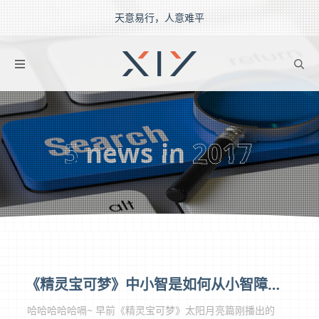
天意易行，人意难平
2BROEAR
の Searchs
5
news in
2017
《精灵宝可梦》中小智是如何从小智障到小智酱的？
哈哈哈哈哈嗝~ 早前《精灵宝可梦》太阳月亮篇刚播出的