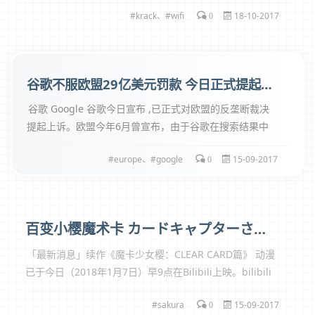
个严重漏洞 。 目前，大多数设备和路由器都依赖于 WPA2
krack
、
wifi
18-10-2017
协议来加密 Wi-Fi 流量，所以你很有可能会受到影响。 不
0
过...
谷歌不服欧盟29亿美元罚款 今日正式提起上诉
谷歌 Google 谷歌今日宣布 ,已正式对欧盟的反垄断裁决
提起上诉。欧盟今年6月曾宣布，由于谷歌在搜索结果中
偏袒自家服务Google Shopping， 决定对谷歌处以24.2
europe
、
google
15-09-2017
亿欧元(约合29亿美元)的罚款。谷歌当时曾发表声明称，
0
不认同欧盟的该...
百变小樱魔术卡 カードキャプターさくら
「最新消息」续作《魔卡少女樱：CLEAR CARD篇》 动漫
已于今日（2018年1月7日）早9点在Bilibili上映。bilibili
视频链接地址 CALL AJAX GET POSTER 小樱牌篇 木之本樱
sakura
15-09-2017
,是擅长体育的...
0