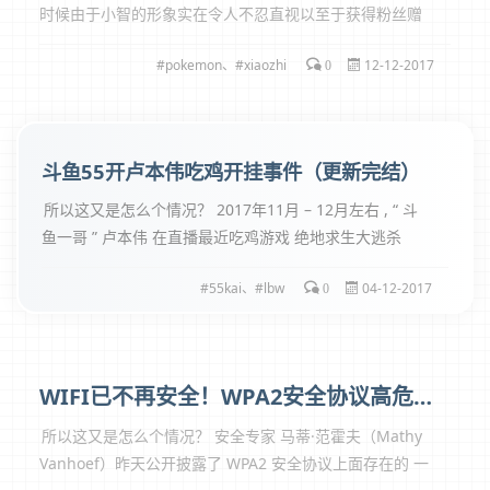
时候由于小智的形象实在令人不忍直视以至于获得粉丝赠
送的“小智障”的称号。 近日官方公布了2018《精灵宝可
pokemon
、
xiaozhi
12-12-2017
梦》剧场版的海报和特报动画，这回似乎是官方都看不下
0
去了，弃用了“小智障”启用新人设。然而...
斗鱼55开卢本伟吃鸡开挂事件（更新完结）
所以这又是怎么个情况？ 2017年11月 – 12月左右 , “ 斗
鱼一哥 ” 卢本伟 在直播最近吃鸡游戏 绝地求生大逃杀
（PUBG）中以29杀的战绩绝地吃鸡被网友看出疑似开挂
55kai
、
lbw
04-12-2017
（自动瞄准 无后座）的嫌疑， 后B站up主“松鼠打不过仓
0
鼠...
WIFI已不再安全！WPA2安全协议高危漏洞 面对 KRACK 漏洞，我们该如何保护自己？
所以这又是怎么个情况？ 安全专家 马蒂·范霍夫（Mathy
Vanhoef）昨天公开披露了 WPA2 安全协议上面存在的 一