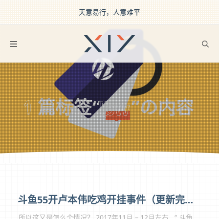
天意易行，人意难平
2BROEAR
の lbw Tag
1
篇标签“
”の内容
lbw
斗鱼55开卢本伟吃鸡开挂事件（更新完结）
所以这又是怎么个情况？ 2017年11月 – 12月左右 , “ 斗鱼