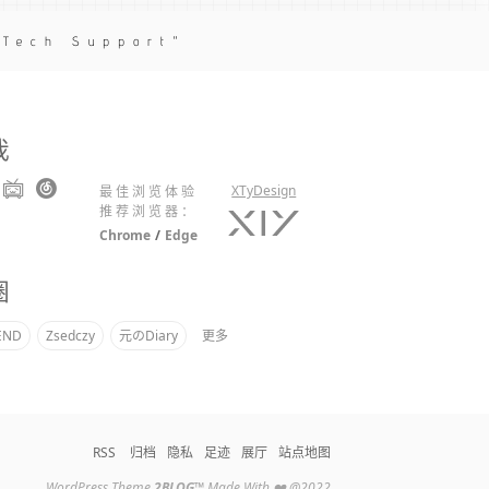
 Tech Support
我
XTyDesign
最佳浏览体验
推荐浏览器：
Chrome
/
Edge
圈
END
Zsedczy
元のDiary
更多
RSS
归档
隐私
足迹
展厅
站点地图
WordPress Theme
2BLOG
™
Made With ❤️ @2022