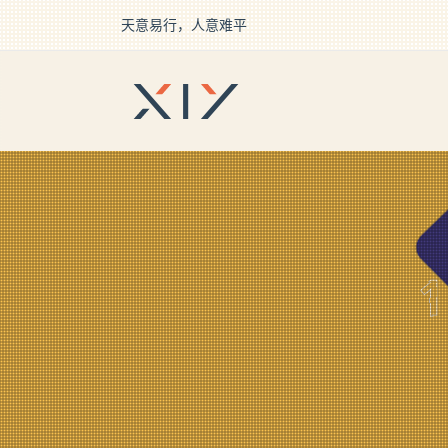
天意易行，人意难平
2BROEAR
の krack Tag