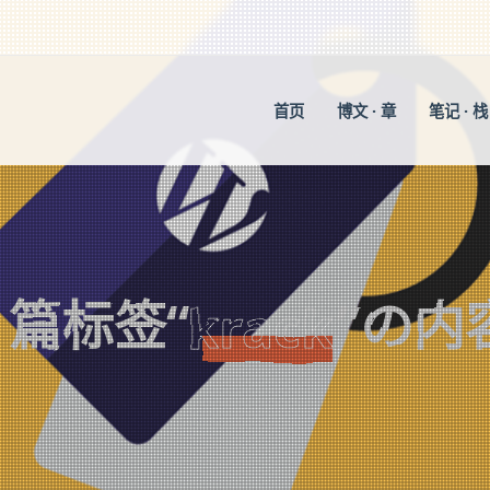
首页
博文 · 章
笔记 · 栈
1
篇标签“
”の内
krack