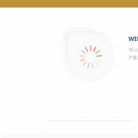
所以
严重
过...