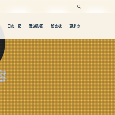
日志 · 記
漫游影视
留言板
更多の
容