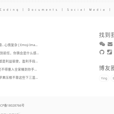
 Coding | Documents | Social Media |
找到
2broear : @J.sky , 我靠.. 心情复杂 [ Emoji Image ]
J.sky : 时隔 20 多年遇到前任，你猜会是什么感觉？前几天和老婆去超市，巧不巧老婆去看其他商品了，就这么两分钟的功夫，我和前任迎面相遇，我看了一眼她，她也看到我了，谁都没说话，我感觉她恐慌的逃走了。我们擦肩而过，按道理这个年龄本不应该两个人单独在超市相遇，除非单身。所以，我猜她离婚了？搞不好她可能以为我也离婚了？哈哈哈
2broear : @美樂地 , 都是利益驱使，盈利手段不行
博友
美樂地 : 国内APP，巴不得塞入全家桶到你手机，我更喜欢国外的小而美软件
2broear : @紫慕 , 人苹果压根不靠这些下三滥手段挣钱，等等又要说我大清自有国情在此了😂..
Ying
ICP备18028766号