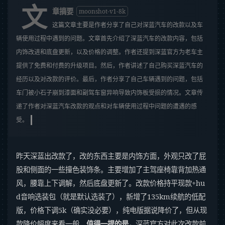
文
章摘要
moonshot-v1-8k
这篇文章主要是作者分享了自己对深蓝汽车的改款以及车
辆使用过程中遇到的问题。文章首先介绍了深蓝汽车的改款内容，包括
内饰改进和底盘更新，以及价格的调整。作者还提到深蓝官方为老车主
提供了免费和付费的升级项目。然后，作者讲述了自己购买深蓝汽车的
经历以及对改款的评价。最后，作者分享了自己车辆遇到的问题，包括
车门被小石子崩到漆面和副驾车窗异响导致内饰板受损的情况。文章传
递了作者对深蓝汽车改款的观点和对车辆使用过程中问题的遭遇的感
受。
昨天深蓝出改款了，改的东西主要是内饰方面，外观只改了屁
股和侧面的一些撞色装饰条。主要增加了主驾座椅靠背加热通
风，腰靠上下调解，然后底盘更新了。改款价格持平现款+hu
d音响选装包（就是默认选装了），新增了135km续航的低配
版，价格下调5k（确实没必要），纯电版据说降价了，但从现
款降价幅度来看一般。
值得一提的是，
深蓝官方对此次改款前