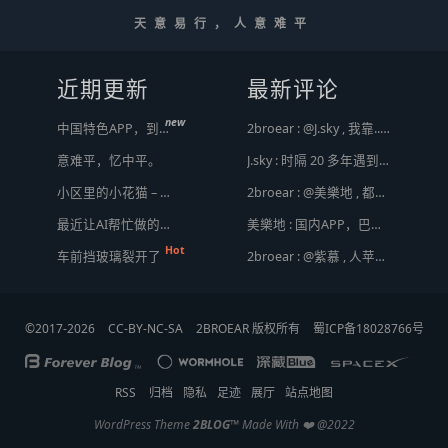
天意易行，人意难平
近期更新
最新评论
new
中国特色APP，到底谁来治？
2broear : @J.sky , 我靠.. 心情复杂 [ Emoji Image ]
意难平，忆中平。
J.sky : 时隔 20 多年遇到前任，你猜会是什么感觉？前几天和老婆去超市，巧不巧老婆去看其他商品了，就这么两分钟的功夫，我和前任迎面相遇，我看了一眼她，她也看到我了，谁都没说话，我感觉她恐慌的逃走了。我们擦肩而过，按道理这个年龄本不应该两个人单独在超市相遇，除非单身。所以，我猜她离婚了？搞不好她可能以为我也离婚了？哈哈哈
小区里的小花猫 – 日常记事（二百二十）
2broear : @美樂地 , 都是利益驱使，盈利手段不行
最近让AI帮忙做的一些事
美樂地 : 国内APP，巴不得塞入全家桶到你手机，我更喜欢国外的小而美软件
车前挡玻璃裂开了
2broear : @紫慕 , 人苹果压根不靠这些下三滥手段挣钱，等等又要说我大清自有国情在此了😂..
©2017-2026
CC-BY-NC-SA
2BROEAR 版权所有
蜀ICP备18028766号
RSS
归档
隐私
足迹
展厅
站点地图
WordPress Theme
2BLOG
™
Made With ❤️ @2022
顶
底