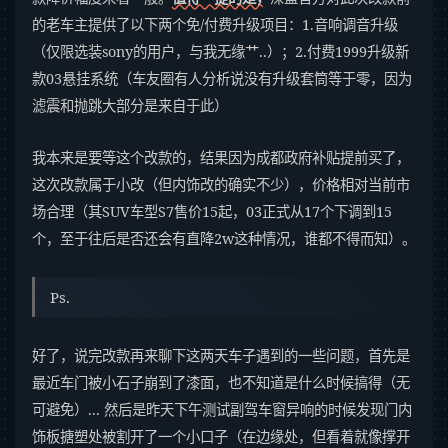
的老车主提供了以下两个免/付费升级项目：1.音响调音升级
（仅限选装sony的用户，与我无缘艹..）；2.付费1999升级新
款03悬挂系统（车友圈有人分析说没有升级套筒等于零，因为
滤震和抛跳大部分是来自于此）
我本来是要等这个改款的，结果因为成都政府补贴提前买了，
这次改款属于小改（但内饰改的确实不少），价格相对当前市
场合理（其SUV车型S7售价15起，03正式从17个下调到15
个，至于往后是否还会有直降2w这种情况，谁都不得而知）。
Ps.
好了，说完改款再来聊下这两天车子遇到的一些问题，首先是
最近车门被小石子崩到了漆面，也不知道是什么时候搞得（无
可避免）... 然后是昨天下午测试副驾车窗异响的时候发现门内
饰板搪塑处被割开了一个小口子（在边缘处，但看着就像撑开