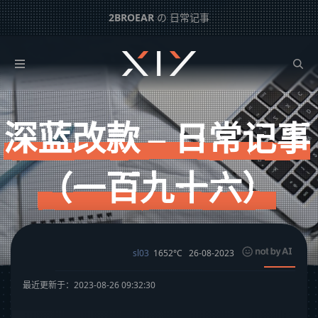
2BROEAR
の 日常记事
深蓝改款 – 日常记事（一百九十六）
下一篇：
关于小日子排放核废水 – 有感而发（三十九）
深蓝改款 – 日常记事
（一百九十六）
sl03
1652°C
26-08-2023
最近更新于：2023-08-26 09:32:30