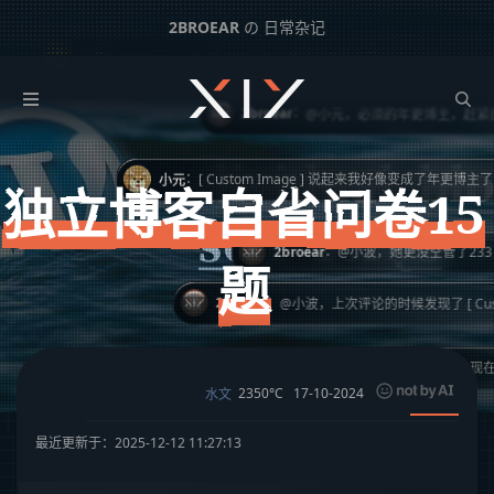
2BROEAR
の 日常杂记
：
小元
独立博客自省问卷15题
：
2broear
@小元，必须的年更博主，赶紧抛掉这个头衔！（
下一篇：
给 WordPress 添加一个 RSS 友链阅读器
：
小元
独立博客自省问卷15
：
2broear
@小波，她更没空管了233 [ Custom
题
：
2broear
@小波，上次评论的时候发现了 [ Custom Ima
：
小波
还有，SaraKale也跟着我换了data现在评论也挂了
2350°C
17-10-2024
水文
最近更新于：2025-12-12 11:27:13