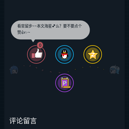
看官留步~~本文海星💕么？要不要点个
赞👍✨~
0
评论留言