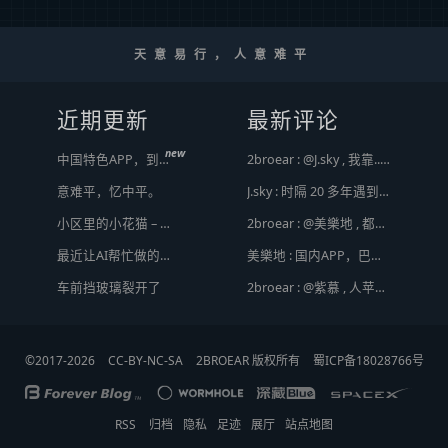
天意易行，人意难平
近期更新
最新评论
new
中国特色APP，到底谁来治？
2broear : @J.sky , 我靠.. 心情复杂 [ Emoji Image ]
意难平，忆中平。
J.sky : 时隔 20 多年遇到前任，你猜会是什么感觉？前几天和老婆去超市，巧不巧老婆去看其他商品了，就这么两分钟的功夫，我和前任迎面相遇，我看了一眼她，她也看到我了，谁都没说话，我感觉她恐慌的逃走了。我们擦肩而过，按道理这个年龄本不应该两个人单独在超市相遇，除非单身。所以，我猜她离婚了？搞不好她可能以为我也离婚了？哈哈哈
小区里的小花猫 – 日常记事（二百二十）
2broear : @美樂地 , 都是利益驱使，盈利手段不行
最近让AI帮忙做的一些事
美樂地 : 国内APP，巴不得塞入全家桶到你手机，我更喜欢国外的小而美软件
车前挡玻璃裂开了
2broear : @紫慕 , 人苹果压根不靠这些下三滥手段挣钱，等等又要说我大清自有国情在此了😂..
©2017-2026
CC-BY-NC-SA
2BROEAR 版权所有
蜀ICP备18028766号
RSS
归档
隐私
足迹
展厅
站点地图