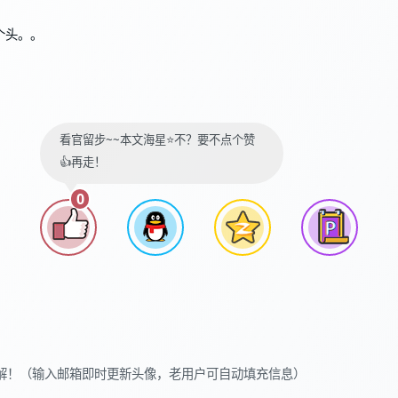
个头。。
看官留步~~本文海星⭐️不？要不点个赞
👍再走！
0
解！（输入邮箱即时更新头像，老用户可自动填充信息）