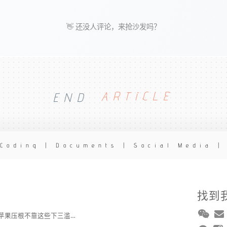
👋 还没人评论，来抢沙发吗？
END
ARTICLE
 Coding | Documents | Social Media |
找到
2broear : @紫慕 , 人苹果压根不靠这些下三滥手段挣钱，等等又要说我大清自有国情在此了😂..