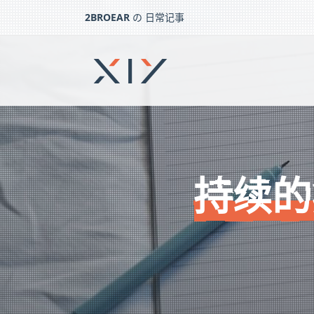
2BROEAR
の 日常记事
持续的疫情 – 日常记事（一百三十六）
下一篇：
入门复合弓 – 日常记事（一百三十五）
持续的