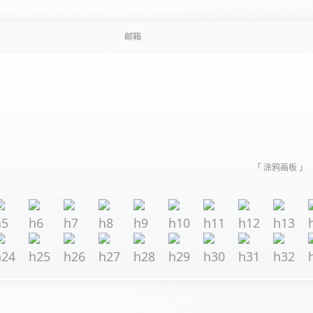
「 涂鸦画板 」