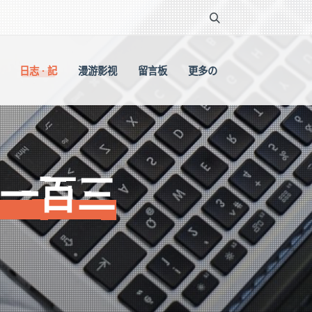
日志 · 記
漫游影视
留言板
更多の
（一百三