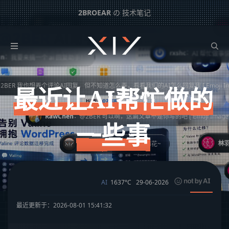
2BROEAR
の 技术笔记
：
2broear
@Kevin，搞吧，我看你画板就搞的很好
：
林羽凡
@2
最近让AI帮忙做的一些事
：
rxshc
AI 帮忙做事情现在确实越来
i 回复助手！
下一篇：
车前挡玻璃裂开了
AI回复，但不知道怎么弄，看看我们的AI怎么回复我 [ Emoji Image ]
最近让AI帮忙做的
：
RawChen
@2BER 可以啊，这篇文章不是你写的吧 [ Emoji Image ]
一些事
：
：
林羽凡
@2BER，
2broear
@满心，锦上添花~
：
林羽凡
@
：
2broear
@rxshc，携手ai，共同进步
AI
1637°C
29-06-2026
最近更新于：2026-08-01 15:41:32