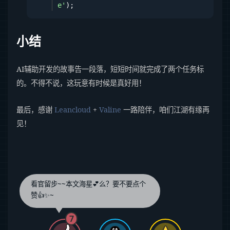
e'
小结
AI辅助开发的故事告一段落，短短时间就完成了两个任务标
的。不得不说，这玩意有时候是真好用！
最后，感谢
Leancloud
+
Valine
一路陪伴，咱们江湖有缘再
见！
看官留步~~本文海星💕么？要不要点个
赞👍✨~
7