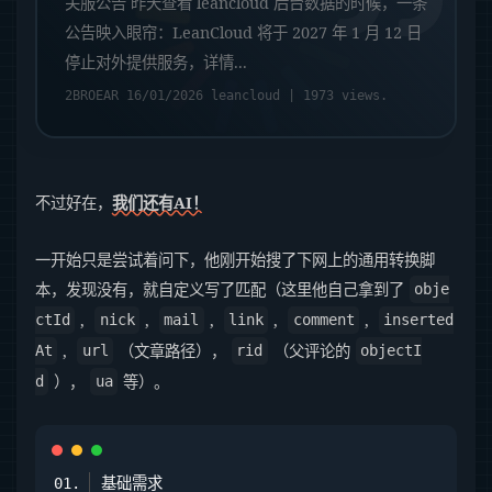
关服公告 昨天查看 leancloud 后台数据的时候，一条
公告映入眼帘：LeanCloud 将于 2027 年 1 月 12 日
停止对外提供服务，详情...
2BROEAR 16/01/2026
leancloud
| 1973 views.
不过好在，
我们还有AI！
一开始只是尝试着问下，他刚开始搜了下网上的通用转换脚
本，发现没有，就自定义写了匹配（这里他自己拿到了
obje
,
,
,
,
,
ctId
nick
mail
link
comment
inserted
,
（文章路径），
（父评论的
At
url
rid
objectI
），
等）。
d
ua