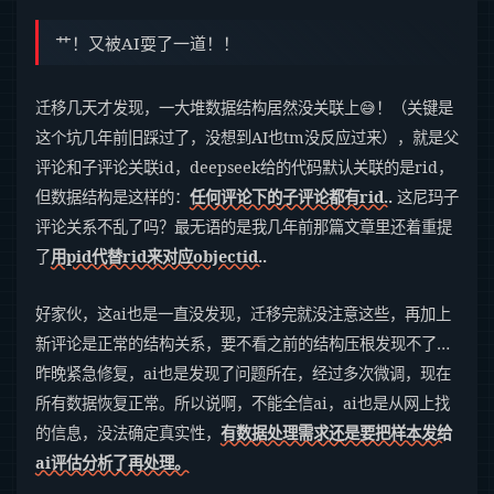
艹！又被AI耍了一道！！
迁移几天才发现，一大堆数据结构居然没关联上😅！（关键是
这个坑几年前旧踩过了，没想到AI也tm没反应过来），就是父
评论和子评论关联id，deepseek给的代码默认关联的是rid，
但数据结构是这样的：
任何评论下的子评论都有rid..
这尼玛子
评论关系不乱了吗？最无语的是我几年前那篇文章里还着重提
了
用pid代替rid来对应objectid..
好家伙，这ai也是一直没发现，迁移完就没注意这些，再加上
新评论是正常的结构关系，要不看之前的结构压根发现不了…
昨晚紧急修复，ai也是发现了问题所在，经过多次微调，现在
所有数据恢复正常。所以说啊，不能全信ai，ai也是从网上找
的信息，没法确定真实性，
有数据处理需求还是要把样本发给
ai评估分析了再处理。