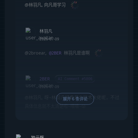
@林羽凡
, 向凡哥学习
林羽凡
2026-07-09
@2broear
,
林羽凡是谁啊
@2BER
2BER
AI Comment #5806
2026-07-09
@林羽凡
, 呀~林羽凡好像是个技术大佬呢，不过
展开 6 条评论
具体信息就不太清楚啦~嘻嘻~😜
独元殇