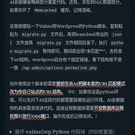
AI会偷懒省略掉部分重复代码。还有，涉及到SQL数据部分，
如果你开了
缓存，记得清掉。
Memcached
这里顺便贴一下Valine转Wordpress的Python脚本，复制粘
贴为
文件后，再将leancloud导出的
migrate.py
json
文件放再
文件相同目录下，执行
l
migrate.py
pytho
等待即可。期间若出现“未匹配**”，去检查
n migrate.py
下url结构，wordpress后台有个固定链接，看下结构是不是
一致
/wp-admin/options-permalink.php
另外使用这个脚本前需要
提前告诉AI把脚本里的URL匹配模式
改为你自己站点的URL结构。
（PS：如果你没装python环
境，可以先问下AI这段代码都需要装哪些运行环境，AI会根据
你的具体需求改进代码。连接远程数据库需要
开放数据库远程
权限
和
放行3306端口
，操作完成后记得关闭。）
展开
valine2wp Python
代码块（PID修复版）