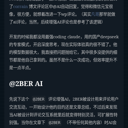
了
corrain
博文评论区中@AI自动回复，觉得和微信元宝很
像，很方便，就想着改进一下wp评论。（其实
凡哥
那早就做
了ai评论，当然，后续增强AI评论也是参考了该逻辑）
开发的时候我都没用最强coding claude，用的国产deepseek
的专家模式，开启深度思考，现在实际体验真的很不错了。他
的模型数据很大，我直接把问题抛给它，其中很多没提供的细
节都是他自己拿到的。虽然不是什么一次成功，但效率提升不
是一点半点。
@2BER AI
先说下这个
评论增强AI，2BER被设计用来评论用户
@2BER
交流互动，一开始设计他的目的还是文章总结，不过后来发现
当AI被设计到评论交互系统里后就变得特别灵活，可扩展性特
别强。当你在文章下
（不带任何其他内容）时AI会
@2BER