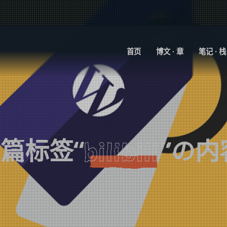
首页
博文 · 章
笔记 · 栈
2
篇标签“
”の内
bilibili