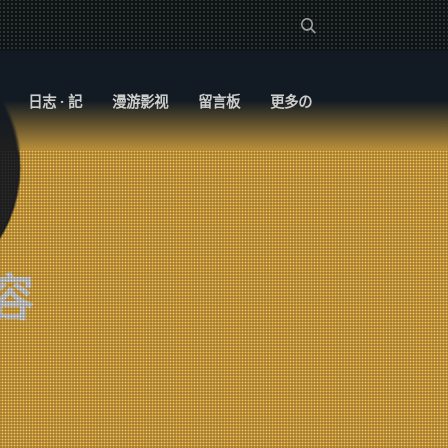
日志 · 記
漫游影视
留言板
更多の
容