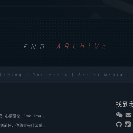
END
ARCHIVE
 Coding | Documents | Social Media |
找到
2broear : @J.sky , 我靠.. 心情复杂 [ Emoji Image ]
J.sky : 时隔 20 多年遇到前任，你猜会是什么感觉？前几天和老婆去超市，巧不巧老婆去看其他商品了，就这么两分钟的功夫，我和前任迎面相遇，我看了一眼她，她也看到我了，谁都没说话，我感觉她恐慌的逃走了。我们擦肩而过，按道理这个年龄本不应该两个人单独在超市相遇，除非单身。所以，我猜她离婚了？搞不好她可能以为我也离婚了？哈哈哈