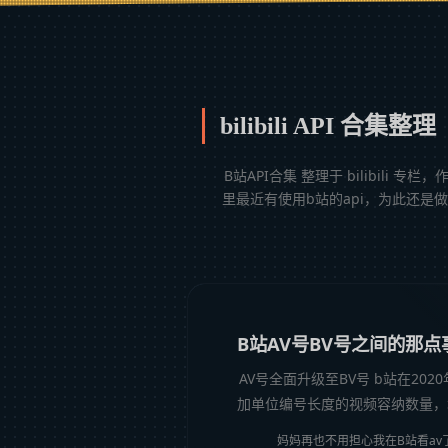
bilibili API 合集整理
B站API合集 整理于 bilibili 
里最近有使用b站的api，为此还是做个
B站AV号BV号之间的那点
AV号全面升级至BV号 b站在20
加单位编号长度的视频容纳数量，增
妈妈再也不用担心我在B站看av了2