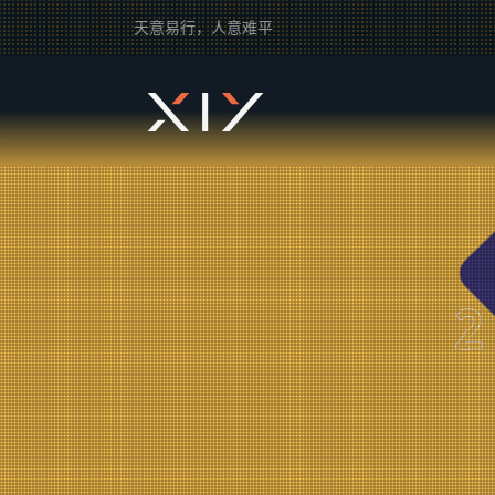
天意易行，人意难平
2BROEAR
の bilibili Tag