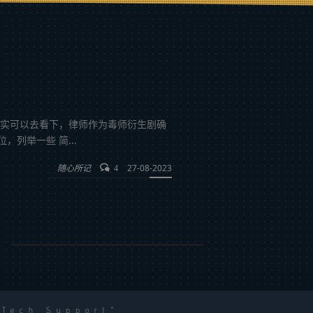
确实可以去看下，律师作为毒师衍生剧确
列举一些 简...
随心所记
27-08-2023
4
 Tech Support