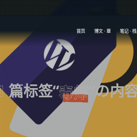
首页
博文 · 章
笔记 · 栈
1
篇标签“
”の内
毒师