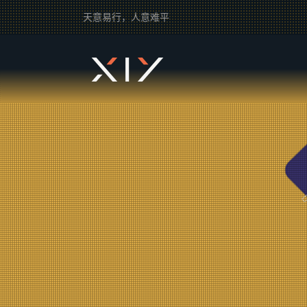
天意易行，人意难平
2BROEAR
の 毒师 Tag