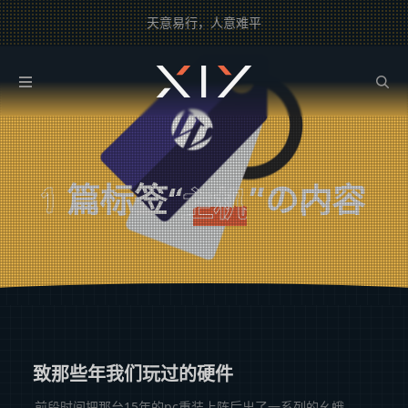
天意易行，人意难平
2BROEAR
の 主机 Tag
1
篇标签“
”の内容
主机
致那些年我们玩过的硬件
前段时间把那台15年的pc重装上阵后出了一系列的幺蛾