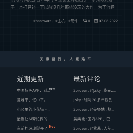
子，本打算补一下以前没几年那些没玩的大作，为了流畅
体验，甚至把显示器控制在了1080p，现在想想真是何必..
hardware
、
主机
、
硬件
07-08-2022
就借这次机会把我玩硬件的那些年的事儿都做个总结好
0
了，以致那些年超频的日子（本文篇幅较...
天意易行，人意难平
近期更新
最新评论
new
中国特色APP，到底谁来治？
2broear : @J.sky , 我靠.. 心情复杂 [ Emoji Image ]
意难平，忆中平。
J.sky : 时隔 20 多年遇到前任，你猜会是什么感觉？前几天和老婆去超市，巧不巧老婆去看其他商品了，就这么两分钟的功夫，我和前任迎面相遇，我看了一眼她，她也看到我了，谁都没说话，我感觉她恐慌的逃走了。我们擦肩而过，按道理这个年龄本不应该两个人单独在超市相遇，除非单身。所以，我猜她离婚了？搞不好她可能以为我也离婚了？哈哈哈
小区里的小花猫 – 日常记事（二百二十）
2broear : @美樂地 , 都是利益驱使，盈利手段不行
最近让AI帮忙做的一些事
美樂地 : 国内APP，巴不得塞入全家桶到你手机，我更喜欢国外的小而美软件
Hot
车前挡玻璃裂开了
2broear : @紫慕 , 人苹果压根不靠这些下三滥手段挣钱，等等又要说我大清自有国情在此了😂..