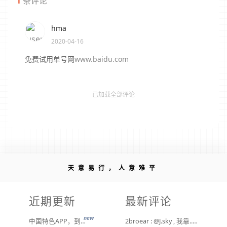
1
条评论
hma
2020-04-16
免费试用单号网
www.baidu.com
已加载全部评论
天意易行，人意难平
近期更新
最新评论
new
中国特色APP，到底谁来治？
2broear : @J.sky , 我靠.. 心情复杂 [ Emoji Image ]