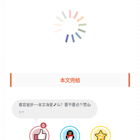
本文完结
看官留步~~本文海星💕么？要不要点个赞👍
✨~
0