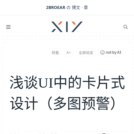
2BROEAR
の 博文 · 章
浅谈UI中的卡片式设计（多图预警）
下一篇：
博客延迟更新，至年总结
A+
转载
全屏阅读
浅谈UI中的卡片式
设计（多图预警）