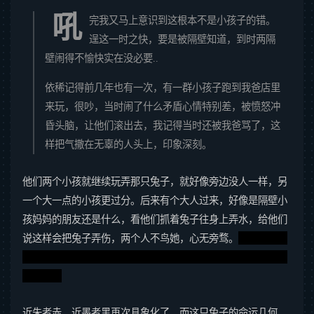
吼
完我又马上意识到这根本不是小孩子的错。
逞这一时之快，要是被隔壁知道，到时两隔
壁闹得不愉快实在没必要..
依稀记得前几年也有一次，有一群小孩子跑到我爸店里
来玩，很吵，当时闹了什么矛盾心情特别差，被愤怒冲
昏头脑，让他们滚出去，我记得当时还被我爸骂了，这
样把气撒在无辜的人头上，印象深刻。
他们两个小孩就继续玩弄那只兔子，就好像旁边没人一样，另
一个大一点的小孩更过分。后来有个大人过来，好像是隔壁小
孩妈妈的朋友还是什么，看他们抓着兔子往身上弄水，给他们
说这样会把兔子弄伤，两个人不鸟她，心无旁骛。
（隔壁小孩
的胳膊受伤了，缠着个绷带还要去这么搞，他父母是一点都不
反思的）
近朱者赤，近墨者黑再次具象化了，而这只兔子的命运几何，