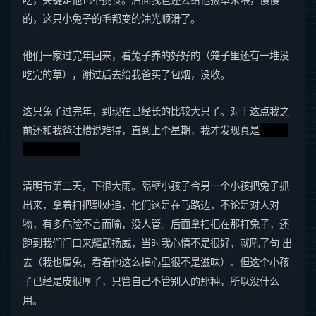
的，这只小兔子的毛都变的油光顺滑了。
他们一家过完年回来，看兔子养的好好的（笼子里还有一堆没
吃完的草），谢过后去给我爸买了包烟，没收。
这只兔子过完年，到现在已经长的比较大只了。对于这点我之
前还和我爸吐槽说难得，直到上个星期，我才发现真是
dog改
不了吃shit。
清明节第二天，下很大雨。隔壁小孩子合另一个小孩把兔子抓
出来，拿着扫把到处追，他们这是在马路边，不论是对人对
物，有多危险不言而喻，没人管。后面拿扫把在那打兔子，还
跑到我们门口来耀武扬威，当时我心情不是很好，就吼了句 出
去（我也属兔，看着他这么搞心里很不是滋味）。但这个小孩
子已经是皮很厚了，只管自己不管别人的那种，所以没什么
用。