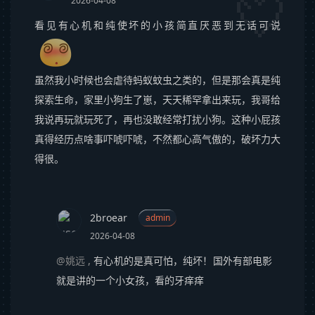
2026-04-08
看见有心机和纯使坏的小孩简直厌恶到无话可说
虽然我小时候也会虐待蚂蚁蚊虫之类的，但是那会真是纯
探索生命，家里小狗生了崽，天天稀罕拿出来玩，我哥给
我说再玩就玩死了，再也没敢经常打扰小狗。这种小屁孩
真得经历点啥事吓唬吓唬，不然都心高气傲的，破坏力大
得很。
2broear
admin
2026-04-08
@姚远
,
有心机的是真可怕，纯坏！国外有部电影
就是讲的一个小女孩，看的牙痒痒