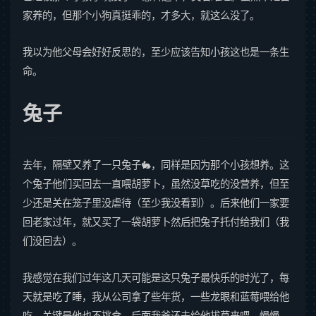
家养的，但那个小狗真挺乖的，才多大，就这么没了。
我以为他父母会好好反思的，至少应该告知小孩这也是一条生
命。
兔子
去年，隔壁又养了一只兔子🐇，同样是因为那个小孩想养。这
个兔子他们买回去一直喂胡萝卜，虽然没草吃的没营养，但至
少还是关在笼子里没虐待（至少我没看到）。后来他们一家要
回老家过年，就又买了一袋胡萝卜然后把兔子托付给我们（我
们没回去）。
我感觉在我们过年这几天可能是这只兔子最快乐的时光了，每
天就是吃了睡，我从公司拿了些年货，一些龙眼和蓝莓喂给他
吃，关键是他也不挑食。后面我爸还去给他拔草来喂，慢慢