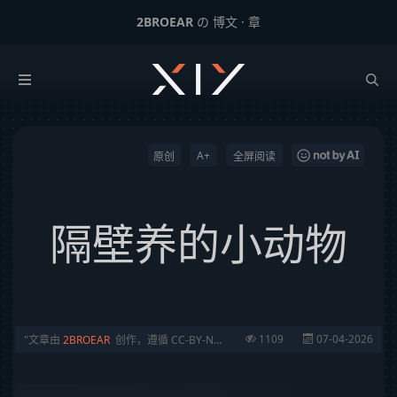
2BROEAR
の 博文 · 章
隔壁养的小动物
下一篇：
2025，辞旧迎新。
A+
原创
全屏阅读
隔壁养的小动物
1109
07-04-2026
文章由
2BROEAR
创作，遵循 CC-BY-NC-SA 协议