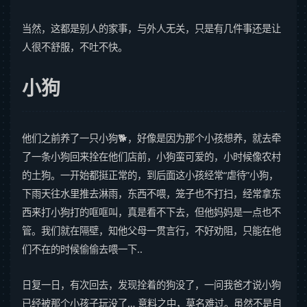
当然，这都是别人的家事，与外人无关，只是有几件事还是让
人很不舒服，不吐不快。
小狗
他们之前养了一只小狗🐕，好像是因为那个小孩想养，就去牵
了一条小狗回来拴在他们店前，小狗蛮可爱的，小时候像农村
的土狗。一开始都挺正常的，到后面这小孩经常“虐待”小狗，
下雨天往水里推去淋雨，东西不喂，笼子也不打扫，经常拿东
西来打小狗打的哐哐叫，真是看不下去，但他妈妈是一点也不
管。我们就在隔壁，知他父母一贯言行，不好劝阻，只能在他
们不在的时候偷偷去喂一下..
日复一日，有次回去，发现拴着的狗没了，一问我爸才说小狗
已经被那个小孩子玩没了… 意料之中，莫名难过。虽然不是自