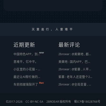
天意易行，人意难平
近期更新
最新评论
new
中国特色APP，到底谁来治？
2broear : @美樂地 , 都是利益驱使，盈利手段不行
意难平，忆中平。
美樂地 : 国内APP，巴不得塞入全家桶到你手机，我更喜欢国外的小而美软件
小区里的小花猫 – 日常记事（二百二十）
2broear : @紫慕 , 人苹果压根不靠这些下三滥手段挣钱，等等又要说我大清自有国情在此了😂..
最近让AI帮忙做的一些事
紫慕 : 老年人还是整个2手苹果，或许会好点。
Hot
车前挡玻璃裂开了
2broear : @全局变量 , 套路太多，不过还好你那不是骗人的，而且给退了 [ Emoji Image ]
©2017-2026
CC-BY-NC-SA
2BROEAR 版权所有
蜀ICP备18028766号