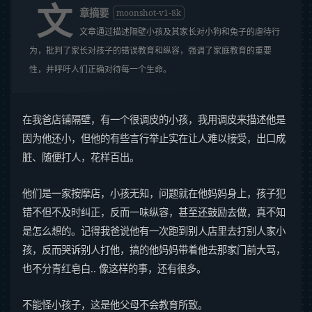
文
章摘要
moonshot-v1-8k
文章通过描述隔壁小孩及其家长对小狗和兔子的虐待行
为，批判了家长对孩子的错误教育和纵容，强调了家庭教育的重要
性，并呼吁人们正确对待每一个生命。
在我爸店铺隔壁，有一个很调皮的小孩，我用调皮来描述他是
因为他还小，但他的有些言行举止实在让人难以接受，出口成
脏、随便打人，花样百出。
他们是一家按摩店，小孩无知，问题就在他妈妈身上，孩子犯
错不但不及时纠正，反而一味纵容，甚至还鼓励去做，真不知
是怎么想的。记得我爸说他有一次跑到别人店里去打别人家小
孩，反而哭诉别人打他，搞的他妈妈带着他去那家门前大骂，
也不分青红皂白.. 像这样的事，还有很多。
不能怪小孩子，这是他父母不会教育所致。