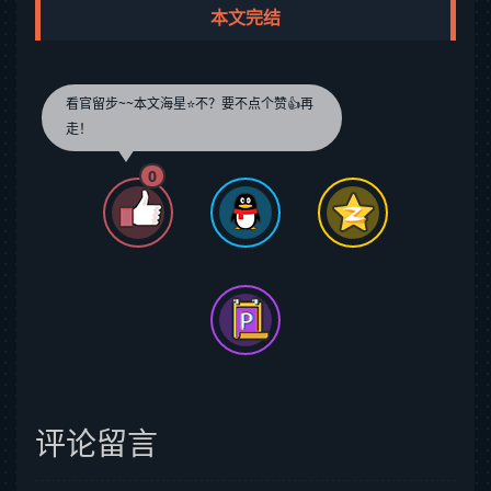
本文完结
看官留步~~本文海星⭐️不？要不点个赞👍再
走！
0
评论留言