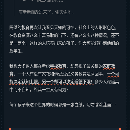
他生物的冲动。
庆幸后面改过来了，谢天谢地..
隔壁的教育再次让我看见无知的可怕，社会上的人形形色色，
在教育资源这么丰富易取的当下，还有这么多这种情况，还不
是一两个。这样的人培养出来的孩子，你大可能预料到他们的
后半生。
我想大多数人都在考虑
学校教育
，却忽视了最关键的
家庭教
育
，一个人有没有家教和他受没受义务教育是两回事，
一个可
能决定认知上限，另一个却可以决定道德下限！
多少人深陷其
中而不自知，终其一生又有何为？
每个孩子来这个世界的时候都是一张白纸，切勿瞎涂乱画！！