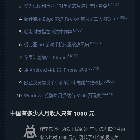
64442
华为试图利用竞争对手的芯片应对美国禁令
64038
统计显示 Edge 超过 Firefox 成为第二大浏览器
64071
联发科被指在测试中作弊
63823
努比亚 5G 游戏手机内置散热风扇
64190
苹果计划增产 iPhone
63719
用 Android 手机给 iPhone 越狱
63800
欧盟议员提议手机和笔记本电脑的维修权
64464
Windows 纸牌每月仍然有 3500 万玩家
中国有多少人月收入只有 1000 元
总
理李克强在两会上提到的“有 6 亿人每个月的
收入也就 1000 元”，引起了社会的极大关