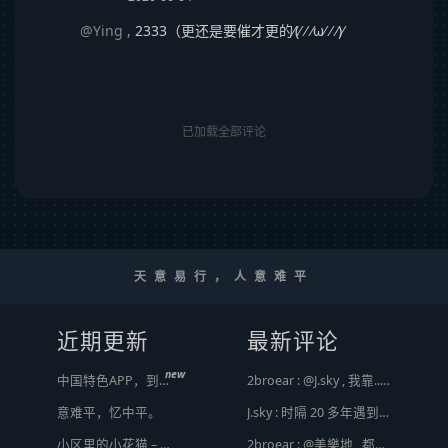
@Ying
,
2333（更还是要催才更的⁄(⁄ ⁄ ⁄ω⁄ ⁄ ⁄)⁄
已加载全部评论
天意易行，人意难平
近期更新
最新评论
new
中国特色APP，到底谁来治？
2broear : @J.sky , 我靠.. 心情复杂 [ Emoji Image ]
意难平，忆中平。
J.sky : 时隔 20 多年遇到前任，你猜会是什么感觉？前几天和老婆去超市，巧不巧老婆去看其他商品了，就这么两分钟的功夫，我和前任迎面相遇，我看了一眼她，她也看到我了，谁都没说话，我感觉她恐慌的逃走了。我们擦肩而过，按道理这个年龄本不应该两个人单独在超市相遇，除非单身。所以，我猜她离婚了？搞不好她可能以为我也离婚了？哈哈哈
小区里的小花猫 – 日常记事（二百二十）
2broear : @美樂地 , 都是利益驱使，盈利手段不行