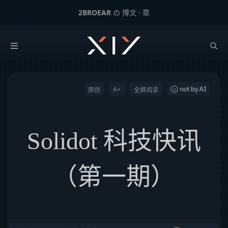
2BROEAR
の 博文 · 章
Solidot 科技快讯（第一期）
下一篇：
观【绿皮书】感
A+
原创
全屏阅读
Solidot 科技快讯
（第一期）