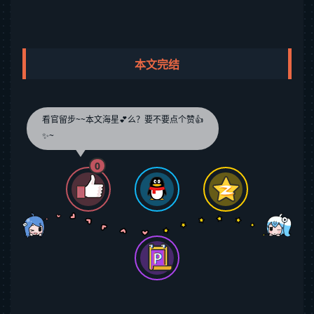
本文完结
看官留步~~本文海星💕么？要不要点个赞👍
✨~
0