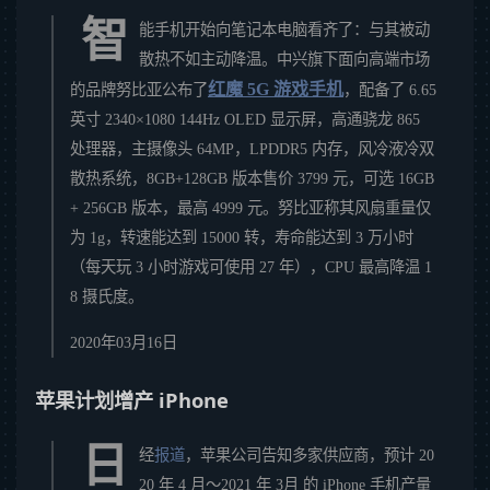
智
能手机开始向笔记本电脑看齐了：与其被动
散热不如主动降温。中兴旗下面向高端市场
红魔 5G 游戏手机
的品牌努比亚公布了
，配备了 6.65
英寸 2340×1080 144Hz OLED 显示屏，高通骁龙 865
处理器，主摄像头 64MP，LPDDR5 内存，风冷液冷双
散热系统，8GB+128GB 版本售价 3799 元，可选 16GB
+ 256GB 版本，最高 4999 元。努比亚称其风扇重量仅
为 1g，转速能达到 15000 转，寿命能达到 3 万小时
（每天玩 3 小时游戏可使用 27 年），CPU 最高降温 1
8 摄氏度。
2020年03月16日
苹果计划增产 iPhone
日
经
报道
，苹果公司告知多家供应商，预计 20
20 年 4 月～2021 年 3月 的 iPhone 手机产量