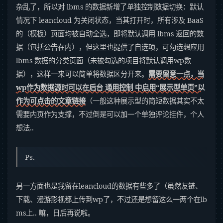
杂乱了，所以对 lbms 的数据新增了单独控制数据切换：默认
情况下 leancloud 为关闭状态，当其打开时，所有涉及 BaaS
的（模板）页面均被自动全选，即将默认调用 lbms 返回的数
据（包括公告在内），但这里也提供了自选项，可勾选想应用
lbms 数据的分类页面（未被勾选的项目将默认调用wp数
据），这样一来可以简单将数据区分开来。
需要留意一点，当
wp作为数据源时可以在后台 通用控制 中启用“展示型单页”以
作为可点击的文章链接
（一般这种展示型的简短数据其实不太
需要内页作为支撑，不过倒是可以加一个单独评论挂件，个人
想法..
Ps.
另一方面也是我留在leancloud的数据有些多了（虽然友链、
下载、漫游影视都上传到wp了，不过还是想留这么一两个在lb
ms上.. 嘛，日后再说啦。