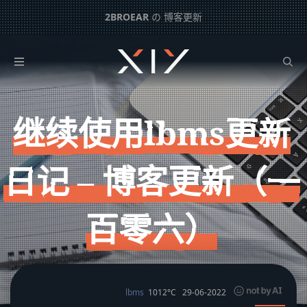
2BROEAR
の 博客更新
继续使用lbms更新日记 – 博客更新（一百零六）
下一篇：
服务器内存占用高 – 日常记事（一百一十三）
继续使用lbms更新
日记 – 博客更新（一
百零六）
lbms
1012°C
29-06-2022