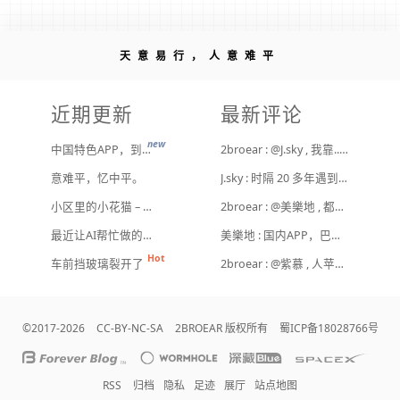
天意易行，人意难平
近期更新
最新评论
new
中国特色APP，到底谁来治？
2broear : @J.sky , 我靠.. 心情复杂 [ Emoji Image ]
意难平，忆中平。
J.sky : 时隔 20 多年遇到前任，你猜会是什么感觉？前几天和老婆去超市，巧不巧老婆去看其他商品了，就这么两分钟的功夫，我和前任迎面相遇，我看了一眼她，她也看到我了，谁都没说话，我感觉她恐慌的逃走了。我们擦肩而过，按道理这个年龄本不应该两个人单独在超市相遇，除非单身。所以，我猜她离婚了？搞不好她可能以为我也离婚了？哈哈哈
小区里的小花猫 – 日常记事（二百二十）
2broear : @美樂地 , 都是利益驱使，盈利手段不行
最近让AI帮忙做的一些事
美樂地 : 国内APP，巴不得塞入全家桶到你手机，我更喜欢国外的小而美软件
车前挡玻璃裂开了
2broear : @紫慕 , 人苹果压根不靠这些下三滥手段挣钱，等等又要说我大清自有国情在此了😂..
©2017-2026
CC-BY-NC-SA
2BROEAR 版权所有
蜀ICP备18028766号
RSS
归档
隐私
足迹
展厅
站点地图