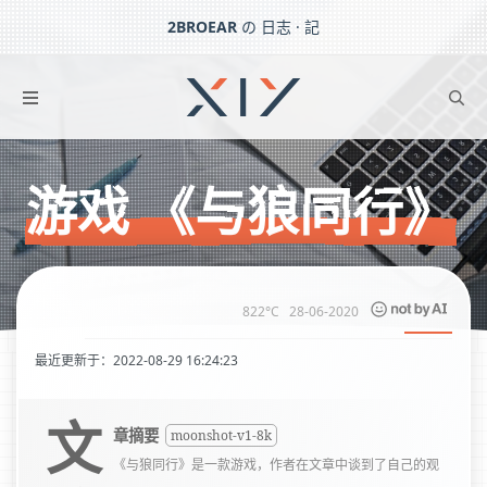
2BROEAR
の 日志 · 記
游戏 《与狼同行》
下一篇：
显示屏坏了 – 日常记事（二）
游戏 《与狼同行》
822°C
28-06-2020
最近更新于：2022-08-29 16:24:23
文
章摘要
moonshot-v1-8k
《与狼同行》是一款游戏，作者在文章中谈到了自己的观