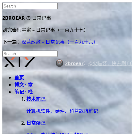
2BROEAR
の 日常记事
刷完毒师宇宙 – 日常记事（一百九十七）
下一篇：
深蓝改款 – 日常记事（一百九十六）
：
@火喵酱，快去刷 [ Custom 
2broear
首页
博文 · 章
笔记 · 栈
技术笔记
计算机软件、硬件、科普踩坑笔记
日常杂记