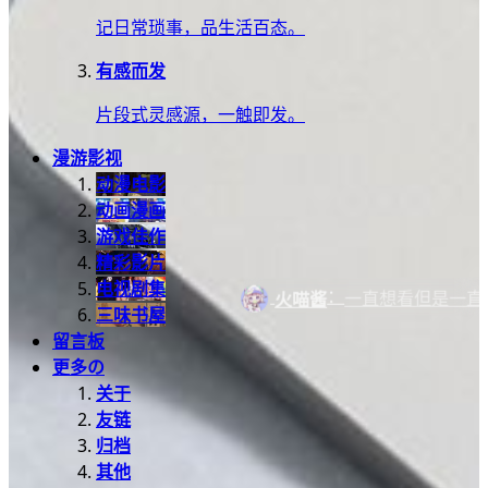
记日常琐事，品生活百态。
有感而发
片段式灵感源，一触即发。
漫游影视
动漫电影
动画漫画
游戏佳作
精彩影片
电视剧集
：
一直想看但是一直没开始看 [ 
火喵酱
三味书屋
留言板
更多の
关于
友链
归档
其他