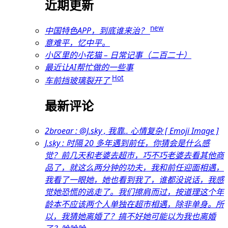
近期更新
new
中国特色APP，到底谁来治？
意难平，忆中平。
小区里的小花猫 – 日常记事（二百二十）
最近让AI帮忙做的一些事
Hot
车前挡玻璃裂开了
最新评论
2broear : @J.sky , 我靠.. 心情复杂 [ Emoji Image ]
J.sky : 时隔 20 多年遇到前任，你猜会是什么感
觉？前几天和老婆去超市，巧不巧老婆去看其他商
品了，就这么两分钟的功夫，我和前任迎面相遇，
我看了一眼她，她也看到我了，谁都没说话，我感
觉她恐慌的逃走了。我们擦肩而过，按道理这个年
龄本不应该两个人单独在超市相遇，除非单身。所
以，我猜她离婚了？搞不好她可能以为我也离婚