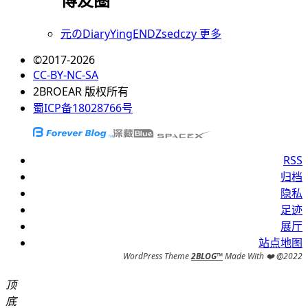
元のDiary
Ying
END
Zsedczy
更多
©2017-2026
CC-BY-NC-SA
2BROEAR 版权所有
蜀ICP备18028766号
RSS
归档
隐私
足迹
展厅
站点地图
WordPress Theme
2BLOG
™
Made With ❤️ @2022
顶
底