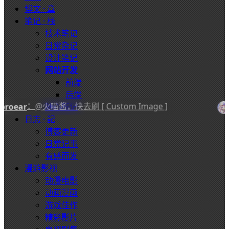
博文 · 章
笔记 · 栈
技术笔记
日常杂记
设计笔记
网站开发
前端
后端
：
@火喵酱，快去刷 [ Custom Image ]
ear
随心所记
火喵
日志 · 記
博客更新
日常记事
有感而发
漫游影视
动漫电影
动画漫画
游戏佳作
精彩影片