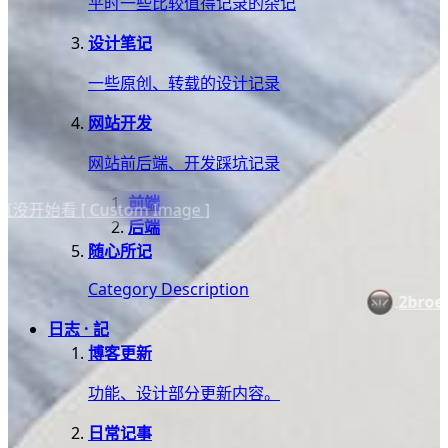
平时一些比较值得记录的杂记
设计笔记
一些原创、转载的设计记录
网站开发
网站前后端、开发踩坑记录
前端
 Custom Image ]
后端
随心所记
Category Description
：
2broear
日志 · 記
博客更新
功能、设计部分更新内容。
日常记事