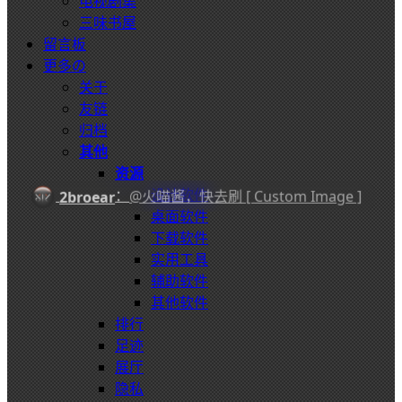
电视剧集
三味书屋
留言板
更多の
关于
友链
归档
其他
资源
设计软件
：
@火喵酱，快去刷 [ Custom Image ]
2broear
桌面软件
下载软件
实用工具
辅助软件
其他软件
排行
足迹
展厅
隐私