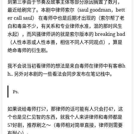
到第三季由于节奏及故事主体等部分原因搁置了数月，
最近给刷完了。本剧中律师索尔（saul goodman，bett
er call saul） 在毒师中也是后期才出现的（索尔帮了老
白和毒枭不少，有关系和专业律师水准，混的那时风生
水起），而风骚律师讲的就是索尔版本的 breaking bad
（人性本恶或人性本善，相信不同人不同观点），算是
绝命毒师的衍生剧。
我不会说当初看律师的想法是来自毒师在律师中有客串h
h.. 另外对本剧的一些看法会同步发布在笔记栈中。
Ps.
如果说给毒师打5?，那律师的话可能有人只会打4?，这
个也是见仁见智的东西，就我个人来讲律师和毒师都是
5?好剧，推荐刷之～（毒师相对简单直接，律师则需要
有耐心）。