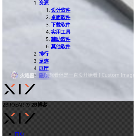
资源
设计软件
桌面软件
下载软件
实用工具
辅助软件
其他软件
排行
足迹
展厅
：
一直想看但是一直没开始看 [ Custom Image ]
火喵酱
隐私
2BROEAR の
2B博客
首页