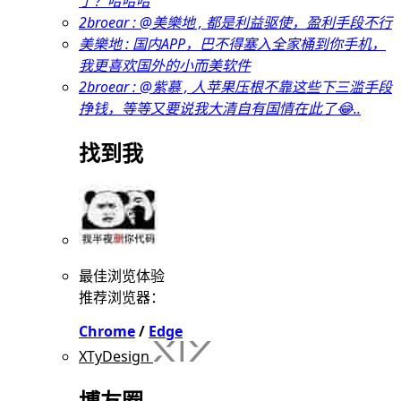
了？哈哈哈
2broear : @美樂地 , 都是利益驱使，盈利手段不行
美樂地 : 国内APP，巴不得塞入全家桶到你手机，
我更喜欢国外的小而美软件
2broear : @紫慕 , 人苹果压根不靠这些下三滥手段
挣钱，等等又要说我大清自有国情在此了😂..
找到我
最佳浏览体验
推荐浏览器：
Chrome
/
Edge
XTyDesign
博友圈