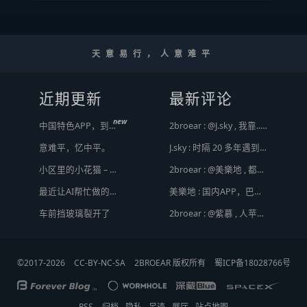
天意易行，人意难平
近期更新
最新评论
new
中国特色APP，到底谁来治？
2broear : @J.sky , 我靠.. 心情复杂 [ Emoji Image ]
意难平，忆中平。
J.sky : 时隔 20 多年遇到前任，你猜会是什么感觉？前几天和老婆去超市，巧不巧老婆去看其他商品了，就这么两分钟的功夫，我和前任迎面相遇，我看了一眼她，她也看到我了，谁都没说话，我感觉她恐慌的逃走了。我们擦肩而过，按道理这个年龄本不应该两个人单独在超市相遇，除非单身。所以，我猜她离婚了？搞不好她可能以为我也离婚了？哈哈哈
小区里的小花猫 – 日常记事（二百二十）
2broear : @美樂地 , 都是利益驱使，盈利手段不行
最近让AI帮忙做的一些事
美樂地 : 国内APP，巴不得塞入全家桶到你手机，我更喜欢国外的小而美软件
Hot
车前挡玻璃裂开了
2broear : @紫慕 , 人苹果压根不靠这些下三滥手段挣钱，等等又要说我大清自有国情在此了😂..
©2017-2026
CC-BY-NC-SA
2BROEAR 版权所有
蜀ICP备18028766号
RSS
归档
隐私
足迹
展厅
站点地图