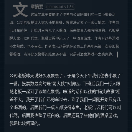
文
章摘要
moonshot-v1-8k
这篇文章主要描述了作者与公司同事们的一次小聚餐活
动。公司老板提议大家久违地聚餐，投票决定去了一家火锅店。作者自
己开车前往，开始时只有几个人喝酒，后来整桌人都有喝酒的，老板提
醒大家可以叫代驾。聚餐过程中还玩了一些酒桌游戏，作者对这些游戏
不太熟悉，也不喜欢。作者表示这是他在公司工作两年来第一次参加聚
餐喝酒，点评此次聚餐的结果还不错，只是对酒桌游戏不太感兴趣。
公司老板昨天说好久没聚餐了，于是今天下午我们便去小聚了
一番，投票数最高的是“蜀大侠”火锅店，下班后我们一行人跟
随老板一起到了该地点聚餐。味道的话和以往的“码头故事”相
差不大，我开了我自己的车过去，到了我们一桌刚开始只有几
个喝酒的，后面我们一桌人都没得幸免，老板告诉我们可以叫
代驾，后面我也整了瓶白的。后面还玩了些他们的酒桌游戏，
我是比较懵逼的。