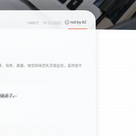
1488°C
19-12-2022
头疼、背疼、鼻塞、嗅觉和味觉失灵等症状。虽然他不
天烧退了。