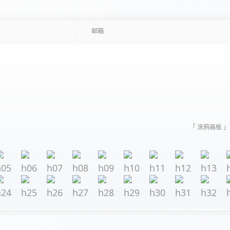
「 涂鸦画板 」