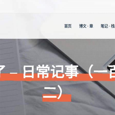
首页
博文 · 章
笔记 · 栈
了 – 日常记事（一
二）