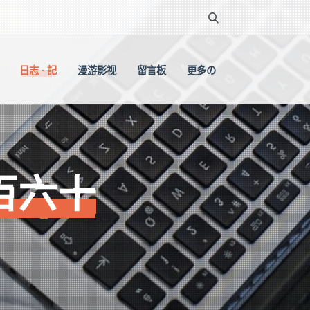
日志 · 記
漫游影视
留言板
更多の
百六十