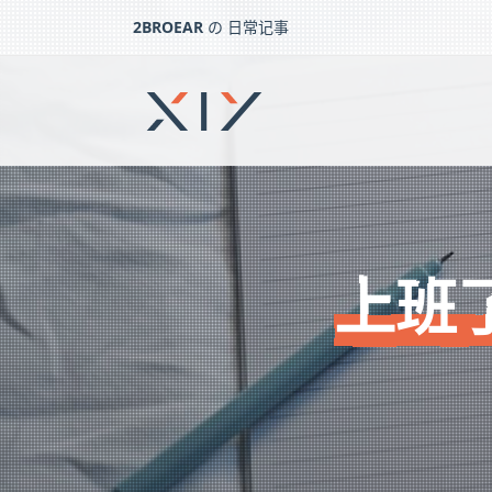
2BROEAR
の 日常记事
上班了 – 日常记事（一百六十二）
下一篇：
请假了 – 日常记事（一百六十一）
上班