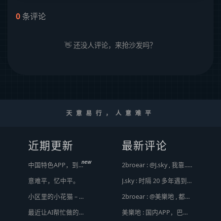
0
条评论
👋 还没人评论，来抢沙发吗？
天意易行，人意难平
近期更新
最新评论
new
中国特色APP，到底谁来治？
2broear : @J.sky , 我靠.. 心情复杂 [ Emoji Image ]
意难平，忆中平。
J.sky : 时隔 20 多年遇到前任，你猜会是什么感觉？前几天和老婆去超市，巧不巧老婆去看其他商品了，就这么两分钟的功夫，我和前任迎面相遇，我看了一眼她，她也看到我了，谁都没说话，我感觉她恐慌的逃走了。我们擦肩而过，按道理这个年龄本不应该两个人单独在超市相遇，除非单身。所以，我猜她离婚了？搞不好她可能以为我也离婚了？哈哈哈
小区里的小花猫 – 日常记事（二百二十）
2broear : @美樂地 , 都是利益驱使，盈利手段不行
最近让AI帮忙做的一些事
美樂地 : 国内APP，巴不得塞入全家桶到你手机，我更喜欢国外的小而美软件