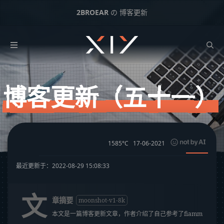
2BROEAR
の 博客更新
博客更新（五十一）
下一篇：
今天，你吃粽子了吗？ – 日常记事（五十二）
博客更新（五十一）
1585°C
17-06-2021
最近更新于：2022-08-29 15:08:33
文
章摘要
moonshot-v1-8k
本文是一篇博客更新文章，作者介绍了自己参考了fiamm