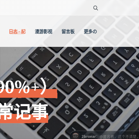
日志 · 記
漫游影视
留言板
更多の
90%+）
日常记事
：
2broear
@匿名者，这个不清楚，没关注过了