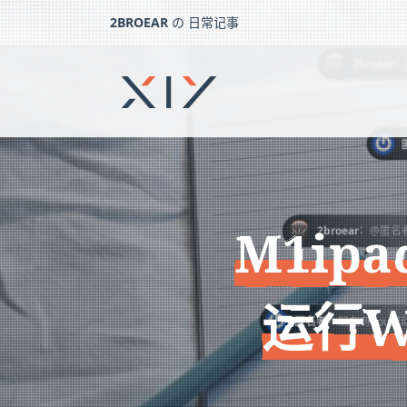
2BROEAR
の 日常记事
：
2broear
@匿名者，这个不清
M1ipad在UTM下全速（90%+）运行Win10/11系
下一篇：
脖子扭了 – 日常记事（一百三十八）
：
匿名者
现在有gpu
M1ip
：
2broear
@匿名者，这个不清楚，没关注过了
运行W
：
匿名者
现在有gpu驱动了吗，搜搜好像没有