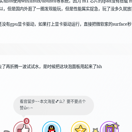
os使用win/linux/ubuntu等系统，因为 m1 芯片的ipad没有搭
tm可以，但是国内外逛了一圈发现能玩，但是性能属实捉急，玩了没多久就
有gpu显卡驱动，如果打上显卡驱动运行，直接把微软家的surface秒了
去了再折腾一波试试水，是时候把这块泡面板用起来了hh
看官留步~~本文海星💕么？要不要点个
赞👍✨~
0