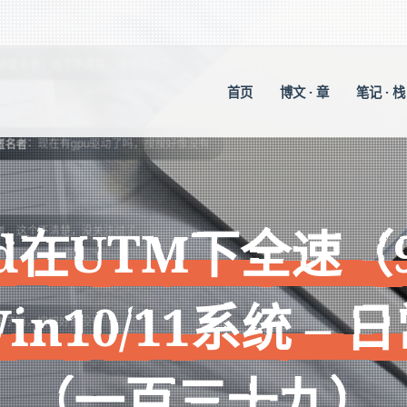
楚，没关注过了
统 – 日常记事（一百三十九）
首页
博文 · 章
笔记 · 栈
驱动了吗，搜搜好像没有
ad在UTM下全速（
in10/11系统 – 
（一百三十九）