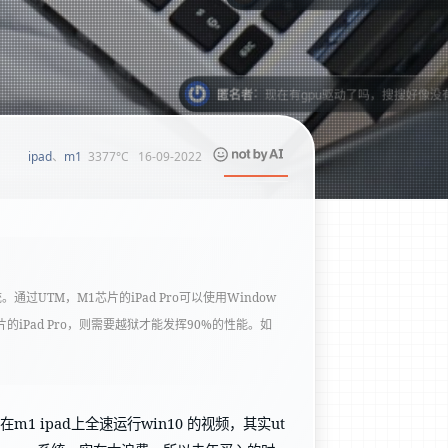
：
匿名者
现在有gpu驱动了吗，搜搜好像没有
3377°C
16-09-2022
ipad
、
m1
1系统。通过UTM，M1芯片的iPad Pro可以使用Window
片的iPad Pro，则需要越狱才能发挥90%的性能。如
在m1 ipad上全速运行win10 的视频，其实ut