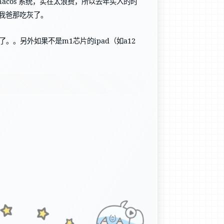
载 macos 系统，实在太浪费，所以去年买入的时
放我爸那吃灰了。
。。另外如果不是m1芯片的ipad（如a12