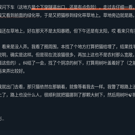
双闪下车（这地方
是个下穿隧道出口，还是有点危险），走过去仔细一看
候又看到前面的绿化带
，于是又把猫移到绿化带草地上。草地旁边就是路
猫还在草地上，好在那天不是太阳暴晒，但下午还是有太阳，哎 看来只有
，看来是没人弄。我看了圈周围，本找了个地方打算把猫给埋了，结果找
说明，确实是这样。但是现在流浪猫很多，再加上这也不是农村那么宽敞
道这些的）。纠结了一会，找了个阴凉的树下，打算用树叶盖着好了（之
再来弄比较好。
我就出门去看，那只猫依然在那躺着，就像等着我去一样。我瞥了眼路上
了，路上也没什么人，很顺利就把猫挪到了那颗大树下，然后用树叶🍃把
..