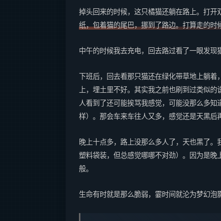
掉头回来的时候，这只橘猫还躺在路上。打开
纸，包着猫的尾巴，挪到了路边。打算走的时
中午的时候我去充电，回去路过看了一眼发现
下班后，回去看那只猫还在绿化带草地上躺着
上，埋土里不好。其实我之前也刷到过类似的
人看到了还可能挨骂我感觉，可能没那么多知
样）。那会车来车往人又多，感觉还是天黑后
晚上十点多，路上没那么多人了，天也黑了。
塑料袋装，但总感觉哪哪不对劲）。因为是晚上
般。
生命有时就是那么脆弱，霎时间就沦为梦幻泡影