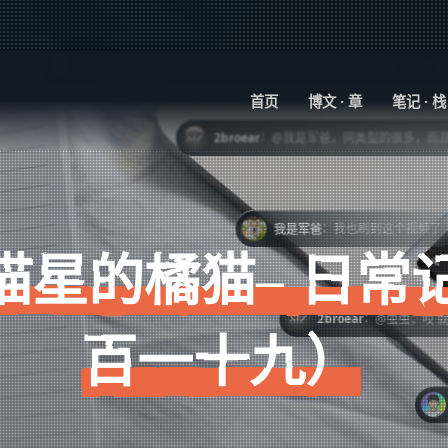
首页
博文 · 章
笔记 · 栈
：
2broear
@我是军爸，同类型的很多，而且很多人说是摆拍，甚至故意伤
：
我是军爸
我也刷到这个视频了
XIGE
喵星的橘猫– 日常
：
2broear
@虫虫，哎 就是个悖论，多了也不好，
百一十九）
：
紫慕
小时候在河边发现
：
虫虫
你赞有了！