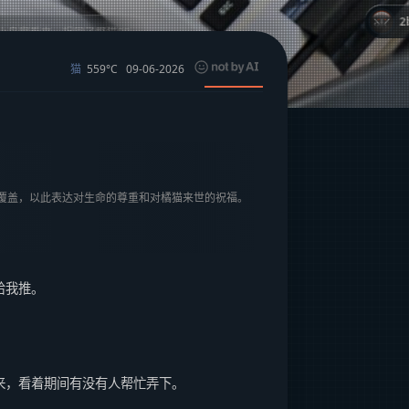
：
2broear
@紫慕，这
559°C
09-06-2026
猫
覆盖，以此表达对生命的尊重和对橘猫来世的祝福。
给我推。
来，看着期间有没有人帮忙弄下。