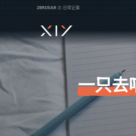
2BROEAR
の 日常记事
：
独元殇
一只去喵星的橘猫– 日常记事（二百一十九）
下一篇：
压到猫了– 日常记事（二百一十八）
一只去