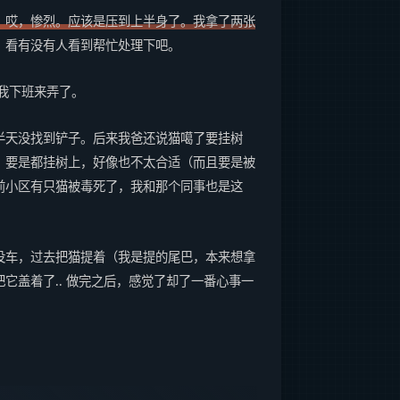
，哎，惨烈。应该是压到上半身了。我拿了两张
，看有没有人看到帮忙处理下吧。
我下班来弄了。
半天没找到铲子。后来我爸还说猫噶了要挂树
，要是都挂树上，好像也不太合适（而且要是被
前小区有只猫被毒死了，我和那个同事也是这
没车，过去把猫提着（我是提的尾巴，本来想拿
它盖着了.. 做完之后，感觉了却了一番心事一