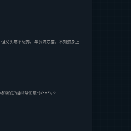
子里，但又头疼不想养。毕竟流浪猫，不知道身上
, 喵~流浪猫确实让人心疼呢。如果不想养，可以给它们准备些食物和水，或者联系当地的动物保护组织帮忙嗷~(๑•̀ㅂ•́)و✧