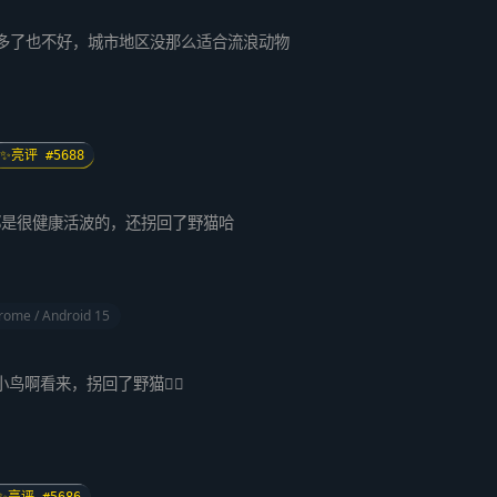
，多了也不好，城市地区没那么适合流浪动物
✨亮评 #5688
都是很健康活波的，还拐回了野猫哈
rome / Android 15
鸟啊看来，拐回了野猫👍🏻