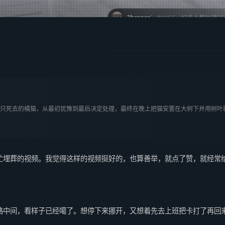
：
2broear
@XIGE，好多人都处理过小鸟啊看来，拐回了野猫👍🏻
只死去的橘猫，从最初犹豫到最后决定处理，最终在晚上把猫安置在大树下并用树叶
忙埋葬的视频。我觉得这样的视频挺好的，也算善举，就点了赞，就经常
路中间，看样子已经噶了。想停下来挪开，又想着先去上班把卡打了再回