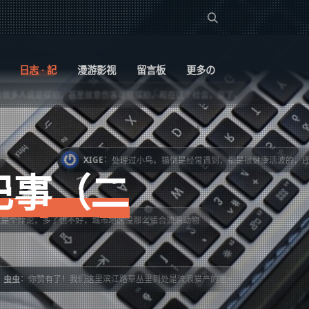
@2BER 我家旁边有很多流浪猫，也不怕人。不知道它们来自何方，未来又去往哪里.... 我曾经抱到屋子里，但又头疼不想养。毕竟流浪猫，不知道身上有什么。
日志 · 記
漫游影视
留言板
更多の
害动物摆拍，现在这个社会，变了。
：
处理过小鸟，猫倒是经常遇到，都是很健康活波的，还拐回了野猫哈
记事（二
城市地区没那么适合流浪动物
许多死掉的鸟，就会去把鸟埋在土里，还会用石头立个碑。
我们这里滨江路草丛里到处是流浪猫产的崽~