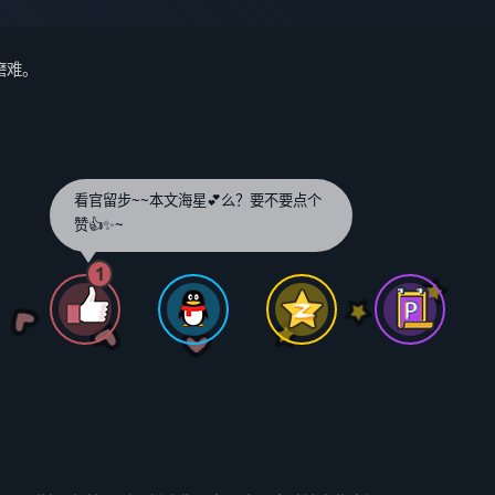
磨难。
看官留步~~本文海星💕么？要不要点个
赞👍✨~
1