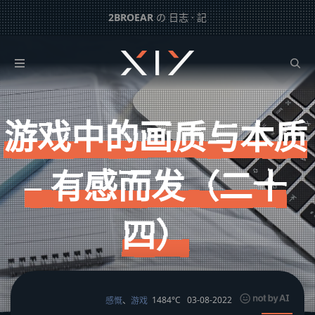
2BROEAR
の 日志 · 記
游戏中的画质与本质 – 有感而发（二十四）
下一篇：
车又被挂了 – 日常记事（一百二十二）
游戏中的画质与本质
– 有感而发（二十
四）
1484°C
03-08-2022
感慨
、
游戏