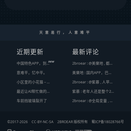
天意易行，人意难平
近期更新
最新评论
new
中国特色APP，到底谁来治？
2broear : @美樂地 , 都是利益驱使，盈利手段不行
意难平，忆中平。
美樂地 : 国内APP，巴不得塞入全家桶到你手机，我更喜欢国外的小而美软件
小区里的小花猫 – 日常记事（二百二十）
2broear : @紫慕 , 人苹果压根不靠这些下三滥手段挣钱，等等又要说我大清自有国情在此了😂..
最近让AI帮忙做的一些事
紫慕 : 老年人还是整个2手苹果，或许会好点。
Hot
车前挡玻璃裂开了
2broear : @全局变量 , 套路太多，不过还好你那不是骗人的，而且给退了 [ Emoji Image ]
©2017-2026
CC-BY-NC-SA
2BROEAR 版权所有
蜀ICP备18028766号