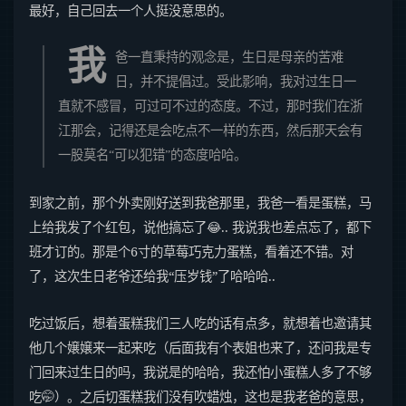
最好，自己回去一个人挺没意思的。
我
爸一直秉持的观念是，生日是母亲的苦难
日，并不提倡过。受此影响，我对过生日一
直就不感冒，可过可不过的态度。不过，那时我们在浙
江那会，记得还是会吃点不一样的东西，然后那天会有
一股莫名“可以犯错”的态度哈哈。
到家之前，那个外卖刚好送到我爸那里，我爸一看是蛋糕，马
上给我发了个红包，说他搞忘了😂.. 我说我也差点忘了，都下
班才订的。那是个6寸的草莓巧克力蛋糕，看着还不错。对
了，这次生日老爷还给我“压岁钱”了哈哈哈..
吃过饭后，想着蛋糕我们三人吃的话有点多，就想着也邀请其
他几个嬢嬢来一起来吃（后面我有个表姐也来了，还问我是专
门回来过生日的吗，我说是的哈哈，我还怕小蛋糕人多了不够
吃🤭）。之后切蛋糕我们没有吹蜡烛，这也是我老爸的意思，