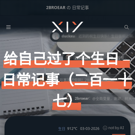
2BROEAR
の 日常记事
：
2broear
@duckxu，谢谢，那还蛮巧的 [ Custom Image ]
给自己过了个生日 – 日常记事（二百一十七）
：
duckxu
迟到的祝生日快乐！生日很相近啊，只
下一篇：
评论系统更新 – 博客更新（一百二十五）
给自己过了个生日 –
：
2broear
@姚远，嘻嘻，蟹蟹
日常记事（二百一十
：
姚远
哇塞虽迟但到！2B酱，生日快乐🎂。
七）
：
2broear
@全局变量，谢谢，树大一轮h
：
全局变量
生日快乐。比你大整整十岁
912°C
03-03-2026
生日