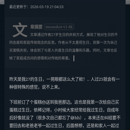
最近更新于：2026-03-19 21:04:33
文
章摘要
moonshot-v1-8k
文章通过作者27岁生日的庆祝方式，展现了他对生日的不
同态度和家庭传统观念的反思。作者从不太重视生日，到第一次为自己
买蛋糕庆祝，体会到了与家人共度生日的温馨和乐趣。同时，文章也反
映了家庭成员间的感情和对传统的尊重。
昨天是我27的生日，一晃眼都这么大了欸！.. 人过25就会有一
种很特殊的感觉，说不上来。
下班前订了个蛋糕🎂送到我爸那边。这也是我第一次给自己买
蛋糕过生日，依稀记得，小时候大家经常给我过生日，自成年
后好像就没了（很多次自己都忘了😅hh），本来还在纠结要不
要回去和老爸老爷一起过生日，后面想想，还是和家人一起过