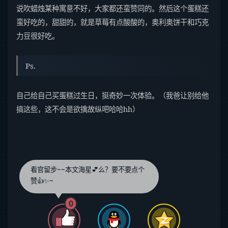
说吹蜡烛某种寓意不好，大家都还蛮赞同的。然后这个蛋糕还
蛮好吃的，甜甜的，就是草莓有点酸酸的，奥利奥饼干和巧克
力豆很好吃。
Ps.
自己给自己买蛋糕过生日，挺奇妙一次体验。（我爸让别给他
搞这些，这不会是欲擒故纵吧哈哈hh）
看官留步~~本文海星💕么？要不要点个
赞👍✨~
0