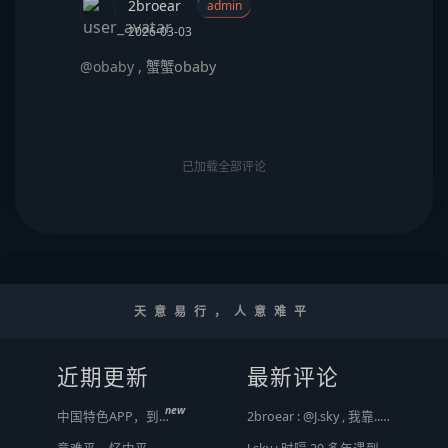
2broear
admin
2026-03-03
@obaby
,
蟹蟹obaby
已加载全部评论
天意易行，人意难平
近期更新
最新评论
new
中国特色APP，到底谁来治？
2broear : @J.sky , 我靠.. 心情复杂 [ Emoji Image ]