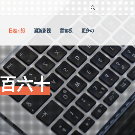
日志 · 記
漫游影视
留言板
更多の
一百六十