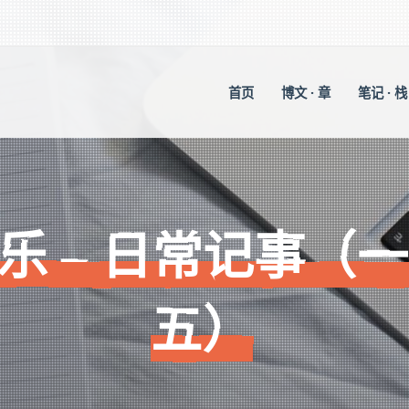
首页
博文 · 章
笔记 · 栈
乐 – 日常记事（
五）