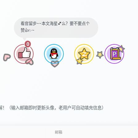
看官留步~~本文海星💕么？要不要点个
赞👍✨~
0
解！（输入邮箱即时更新头像，老用户可自动填充信息）