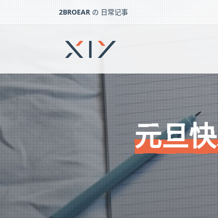
2BROEAR
の 日常记事
元旦快乐 – 日常记事（一百六十五）
下一篇：
成单聚餐 – 日常记事（一百六十四）
元旦快