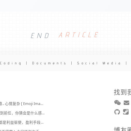
END
ARTICLE
 Coding | Documents | Social Media |
找到
2broear : @J.sky , 我靠.. 心情复杂 [ Emoji Image ]
J.sky : 时隔 20 多年遇到前任，你猜会是什么感觉？前几天和老婆去超市，巧不巧老婆去看其他商品了，就这么两分钟的功夫，我和前任迎面相遇，我看了一眼她，她也看到我了，谁都没说话，我感觉她恐慌的逃走了。我们擦肩而过，按道理这个年龄本不应该两个人单独在超市相遇，除非单身。所以，我猜她离婚了？搞不好她可能以为我也离婚了？哈哈哈
2broear : @美樂地 , 都是利益驱使，盈利手段不行
博友