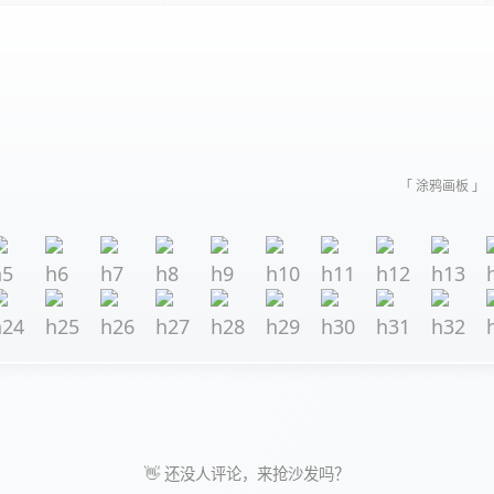
「 涂鸦画板 」
👋 还没人评论，来抢沙发吗？