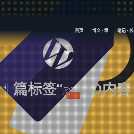
首页
博文 · 章
笔记 · 栈
1
篇标签“
”の内容
ssl