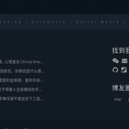
 Coding | Documents | Social Media |
找到
2broear : @J.sky , 我靠.. 心情复杂 [ Emoji Image ]
J.sky : 时隔 20 多年遇到前任，你猜会是什么感觉？前几天和老婆去超市，巧不巧老婆去看其他商品了，就这么两分钟的功夫，我和前任迎面相遇，我看了一眼她，她也看到我了，谁都没说话，我感觉她恐慌的逃走了。我们擦肩而过，按道理这个年龄本不应该两个人单独在超市相遇，除非单身。所以，我猜她离婚了？搞不好她可能以为我也离婚了？哈哈哈
2broear : @美樂地 , 都是利益驱使，盈利手段不行
博友
美樂地 : 国内APP，巴不得塞入全家桶到你手机，我更喜欢国外的小而美软件
2broear : @紫慕 , 人苹果压根不靠这些下三滥手段挣钱，等等又要说我大清自有国情在此了😂..
END