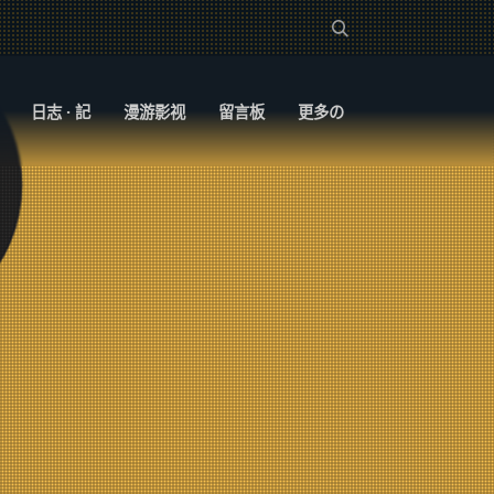
日志 · 記
漫游影视
留言板
更多の