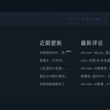
Art Design |
近期更新
最新评论
new
中国特色APP，到底谁来治？
意难平，忆中平。
小区里的小花猫 – 日常记事（二百二十）
最近让AI帮忙做的一些事
Hot
车前挡玻璃裂开了