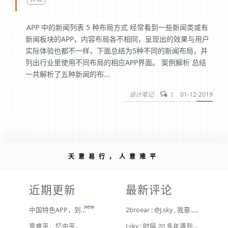
APP 中的新闻列表 5 种布局方式 经常看到一些新闻类或有
新闻板块的APP，内容布局各不相同，呈现出的效果与用户
实际体验也都不一样，下面总结为5种不同的新闻布局，并
列出行业里使用不同布局的相应APP界面。 案例解析 总结
一共解析了五种新闻的布...
设计笔记
01-12-2019
1
天意易行，人意难平
近期更新
最新评论
new
中国特色APP，到底谁来治？
2broear : @J.sky , 我靠.. 心情复杂 [ Emoji Image ]
意难平，忆中平。
J.sky : 时隔 20 多年遇到前任，你猜会是什么感觉？前几天和老婆去超市，巧不巧老婆去看其他商品了，就这么两分钟的功夫，我和前任迎面相遇，我看了一眼她，她也看到我了，谁都没说话，我感觉她恐慌的逃走了。我们擦肩而过，按道理这个年龄本不应该两个人单独在超市相遇，除非单身。所以，我猜她离婚了？搞不好她可能以为我也离婚了？哈哈哈