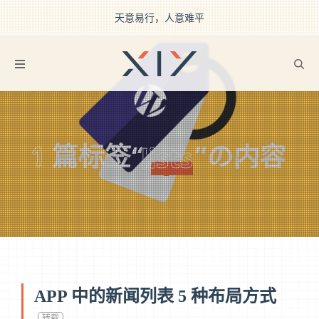
天意易行，人意难平
2BROEAR
の lists Tag
1
篇标签“
”の内容
lists
APP 中的新闻列表 5 种布局方式
转载