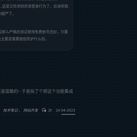
这是又检测到异常登录行为了，应该和我
..
越来越严了。
求没那么严格的测试使用免费账号还好，只要
的话主要是需要做些防护什么的。
还是蛮酷的~ 于是拟了个把这个功能集成
技术笔记
网站开发
24-04-2023
28