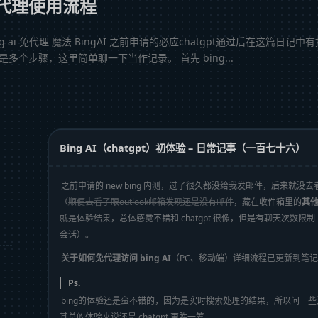
端免代理使用流程
ng ai 免代理 魔法 BingAI 之前申请的必应chatgpt通过后在这篇
个步骤，这里简单聊一下当作记录。 首先 bing...
Bing AI（chatgpt）初体验 – 日常记事（一百七十六）
之前申请的 new bing 内测，过了很久都没给我发邮件，后来就
（
顺便去看了眼outlook邮箱发现还是没有邮件
，藏在收件箱里的
其
就是体验结果，总体感觉不错和 chatgpt 很像，但是有聊天次数
会话）。
关于如何免代理访问 bing AI
（PC、移动端）详细流程已更新到笔
Ps.
bing的体验还是蛮不错的，因为是实时搜索处理的结果，所以问一些近期
其总的体验来说还是 chatgpt 更胜一筹。