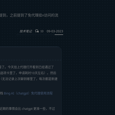
日记中有提到，之前提到了免代理挂v访问的流
技术笔记
09-03-2023
10
没去看了。今天挂上代理打开看到已经通过了
他
选项卡里了，申请耗时10天左右）。然后
限制（无法记录上次聊到哪里了，每次都是新建
记栈
Bing AI（chatgpt）免代理使用流程
的事情会比 chatgpt 更准一些，不过