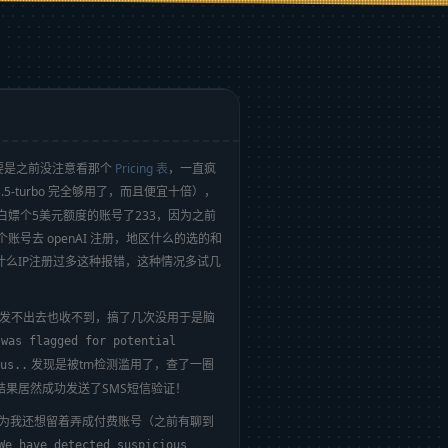
主要是之前没注意看那个
Pricing 表
，一直疯
 gpt-3.5-turbo 完全够用了，而且便宜十倍），
嫖个5美元额度的账号了233，因为之前
一个账号去 openAI 注册，地区什么的选的和
什么IP注册过多这种报错，这种情况多试几
圈发不出去也收不到，搞了几次没用于是脑
 was flagged for potential
发现是被tm检测滥用了，查了一圈
 us..
结果居然成功发送了SMS短信验证！
为我还想留着弄成付费账号（之前有聊到
We have detected suspicious