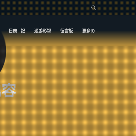
日志 · 記
漫游影视
留言板
更多の
内容