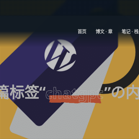
首页
博文 · 章
笔记 · 栈
篇标签“
”の
chatgpt