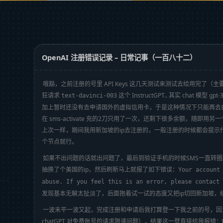
OpenAI 注册错误记录 – 日常记事（一百八十二）
哦豁，之前注册的号里 API Keys 这几天测试来测试去给用完了（
狂请求
这个 InstructGPT.. 其实 chat 模型
text-davinci-003
加上暂时还没有去申请国外的虚拟信用卡，于是这种情况下只能再去白
在 sms-activate 充的2刀只用了一次，还剩下很多余额，随即用另
上次一样，期间我用新加坡的ip去注册的，一般注册的时候都会提示
个节点就行。
如果不出问题的话就出问题了，最后到验证手机的时候SMS一直转
抽换了个美国的ip，然后刷新马上就报了如下错误：
Your account
abuse. If you feel this is an error, please contact
发现基本无解太扯淡了，后面抱着试一试的态度又把ip切回新加坡，
一波未平一波又起，完成注册和申请后我打算登一下我之前的号，因
chatGPT 对免费账号的请求限速问题），结果这一登直接给我报错：