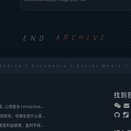
END
ARCHIVE
 Coding | Documents | Social Media |
找到
2broear : @J.sky , 我靠.. 心情复杂 [ Emoji Image ]
J.sky : 时隔 20 多年遇到前任，你猜会是什么感觉？前几天和老婆去超市，巧不巧老婆去看其他商品了，就这么两分钟的功夫，我和前任迎面相遇，我看了一眼她，她也看到我了，谁都没说话，我感觉她恐慌的逃走了。我们擦肩而过，按道理这个年龄本不应该两个人单独在超市相遇，除非单身。所以，我猜她离婚了？搞不好她可能以为我也离婚了？哈哈哈
2broear : @美樂地 , 都是利益驱使，盈利手段不行