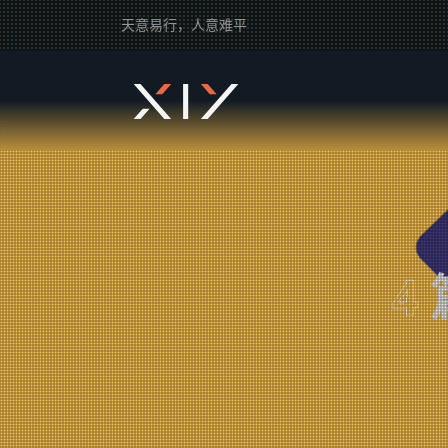
天意易行，人意难平
2BROEAR
の chatgpt Tag
4