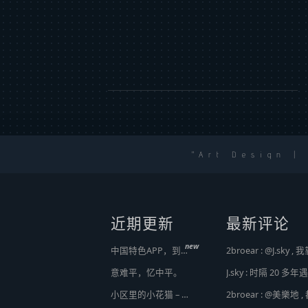
Art Design |
近期更新
最新评论
new
中国特色APP，到底谁来治？
意难平，忆中平。
小区里的小花猫 – 日常记事（二百二十）