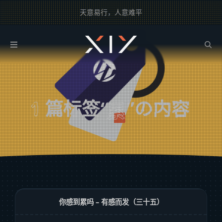
天意易行，人意难平
2BROEAR
の 累 Tag
1
篇标签“
”の内容
累
你感到累吗 – 有感而发（三十五）