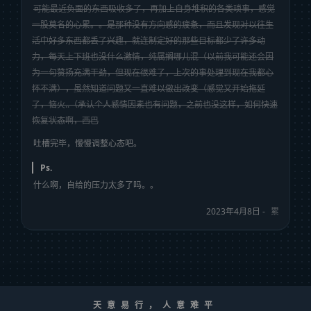
可能最近负面的东西吸收多了，再加上自身堆积的各类琐事，感觉
一股莫名的心累。。是那种没有方向感的疲惫，而且发现对以往生
活中好多东西都丢了兴趣，就连制定好的那些目标都少了许多动
力，每天上下班也没什么激情，纯属搁哪儿混（以前我可能还会因
为一句赞扬充满干劲，但现在很难了，上次的事处理到现在我都心
怀不满），虽然知道问题又一直难以做出改变（感觉又开始拖延
了，恼火..（承认个人感情因素也有问题，之前也没这样，如何快速
恢复状态啊，西巴
吐槽完毕，慢慢调整心态吧。
Ps.
什么啊，自给的压力太多了吗。。
2023年4月8日 -
累
天意易行，人意难平