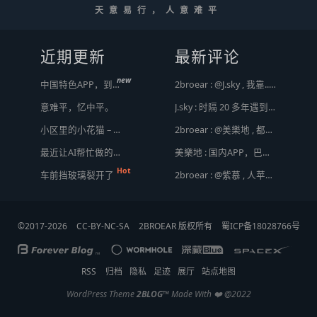
天意易行，人意难平
近期更新
最新评论
new
中国特色APP，到底谁来治？
2broear : @J.sky , 我靠.. 心情复杂 [ Emoji Image ]
意难平，忆中平。
J.sky : 时隔 20 多年遇到前任，你猜会是什么感觉？前几天和老婆去超市，巧不巧老婆去看其他商品了，就这么两分钟的功夫，我和前任迎面相遇，我看了一眼她，她也看到我了，谁都没说话，我感觉她恐慌的逃走了。我们擦肩而过，按道理这个年龄本不应该两个人单独在超市相遇，除非单身。所以，我猜她离婚了？搞不好她可能以为我也离婚了？哈哈哈
小区里的小花猫 – 日常记事（二百二十）
2broear : @美樂地 , 都是利益驱使，盈利手段不行
最近让AI帮忙做的一些事
美樂地 : 国内APP，巴不得塞入全家桶到你手机，我更喜欢国外的小而美软件
车前挡玻璃裂开了
2broear : @紫慕 , 人苹果压根不靠这些下三滥手段挣钱，等等又要说我大清自有国情在此了😂..
©2017-2026
CC-BY-NC-SA
2BROEAR 版权所有
蜀ICP备18028766号
RSS
归档
隐私
足迹
展厅
站点地图
WordPress Theme
2BLOG
™
Made With ❤️ @2022
顶
底