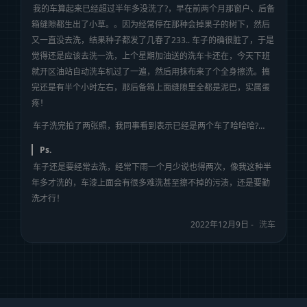
我的车算起来已经超过半年多没洗了?，早在前两个月那窗户、后备
箱缝隙都生出了小草。。因为经常停在那种会掉果子的树下，然后
又一直没去洗，结果种子都发了几春了233.. 车子的确很脏了，于是
觉得还是应该去洗一洗，上个星期加油送的洗车卡还在，今天下班
就开区油站自动洗车机过了一遍，然后用抹布来了个全身擦洗。搞
完还是有半个小时左右，那后备箱上面缝隙里全都是泥巴，实属蛋
疼！
车子洗完拍了两张照，我同事看到表示已经是两个车了哈哈哈?…
Ps.
车子还是要经常去洗，经常下雨一个月少说也得两次，像我这种半
年多才洗的，车漆上面会有很多难洗甚至擦不掉的污渍，还是要勤
洗才行！
2022年12月9日 -
洗车