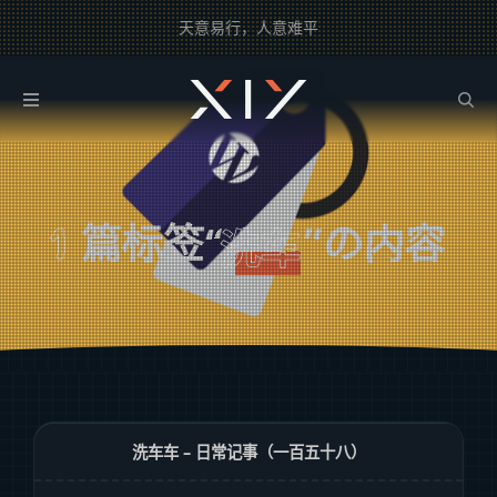
天意易行，人意难平
2BROEAR
の 洗车 Tag
1
篇标签“
”の内容
洗车
洗车车 – 日常记事（一百五十八）