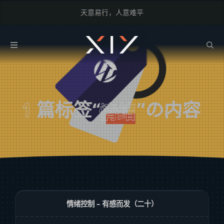
天意易行，人意难平
2BROEAR
の 情绪 Tag
1
篇标签“
”の内容
情绪
情绪控制 – 有感而发（二十）