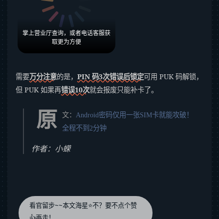
掌上营业厅查询，或者电话客服获
取更为方便
需要
万分注意
的是，
PIN 码3次错误后锁定
可用 PUK 码解锁，
但 PUK 如果再
错误10次
就会报废只能补卡了。
原
文：
Android密码仅用一张SIM卡就能攻破！
全程不到2分钟
作者：小蝾
看官留步~~本文海星⭐️不？要不点个赞
👍再走！