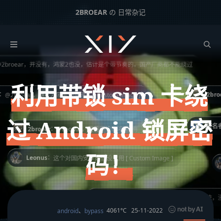
2BROEAR
の 日常杂记
统，没测试过 [ Custom Image ]
：
小N同学
@2
利用带锁 sim 卡绕过 Android 锁屏密码！
下一篇：
迁移 valine 评论数据至 wordpress 数据库
roear，并没有，鸿蒙2也没，估计是个带节奏的。国产厂商都不能绕过
利用带锁 sim 卡绕
2broear
2broear，得，鸿蒙套壳实锤了 [ Custom Image ]
过 Android 锁屏密
：
匿名者
：
2broear
@Leonus，我看评论说鸿蒙3有
码！
：
Leonus
这个对国内安卓好像没有用 [ Custom Image ]
：
2broear
@小N同学，我有个鸿蒙2系统，没测试过 [ 
4061°C
25-11-2022
android
、
bypass