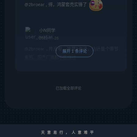
@2broear
,
得，鸿蒙套壳实锤了
小N同学
2022-11-26
@2broear
,
并没有，鸿蒙2也没，估计是个带节
展开 1 条评论
奏的。国产厂商都不能绕过
已加载全部评论
天意易行，人意难平