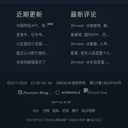
近期更新
最新评论
new
中国特色APP，到底谁来治？
2broear : @美樂地 , 都是利益驱使，盈利手段不行
意难平，忆中平。
美樂地 : 国内APP，巴不得塞入全家桶到你手机，我更喜欢国外的小而美软件
小区里的小花猫 – 日常记事（二百二十）
2broear : @紫慕 , 人苹果压根不靠这些下三滥手段挣钱，等等又要说我大清自有国情在此了😂..
最近让AI帮忙做的一些事
紫慕 : 老年人还是整个2手苹果，或许会好点。
车前挡玻璃裂开了
2broear : @全局变量 , 套路太多，不过还好你那不是骗人的，而且给退了 [ Emoji Image ]
©2017-2026
CC-BY-NC-SA
2BROEAR 版权所有
蜀ICP备18028766号
RSS
归档
隐私
足迹
展厅
站点地图
WordPress Theme
2BLOG
™
Made With ❤️ @2022
顶
底