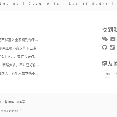
 Coding | Documents | Social Media |
找到
美樂地 : 国内APP，巴不得塞入全家桶到你手机，我更喜欢国外的小而美软件
2broear : @紫慕 , 人苹果压根不靠这些下三滥手段挣钱，等等又要说我大清自有国情在此了😂..
整个2手苹果，或许会好点。
博友
2broear : @全局变量 , 套路太多，不过还好你那不是骗人的，而且给退了 [ Emoji Image ]
全局变量 : 这些APP真烦人，老年人根本搞不懂，还老偷偷开通服务，监管部门也该管管了。前些年我爸在手机上看到话费充值，说充值五十，到账两百，后来一直不到账我爸让我看看，我查询后才知道，是充值50送200话费券，每张十元。后来我给申请官方退款了。
END
ICP备18028766号