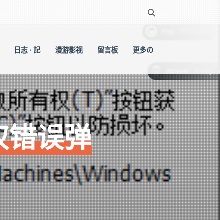
：
Ying
朕已阅 喵~
日志 · 記
漫游影视
留言板
更多の
：
2broear
@Ying，๑乛◡乛๑
用权错误弹