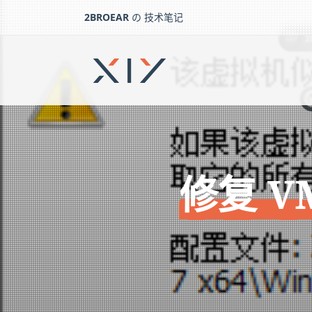
2BROEAR
の 技术笔记
：
2broear
@Ying，๑乛◡乛
修复 VMware 获取使用权错误弹窗
下一篇：
Proxmark3 PM3 简单入门操作
：
Ying
朕已阅 喵~
修复 V