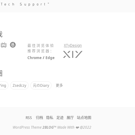
 Tech Support
我
XTyDesign
最佳浏览体验
推荐浏览器：
Chrome
/
Edge
圈
Ying
Zsedczy
元のDiary
更多
RSS
归档
隐私
足迹
展厅
站点地图
WordPress Theme
2BLOG
™
Made With ❤️ @2022
顶
底