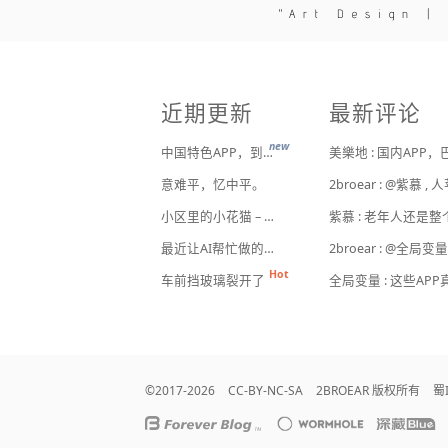
Art Design |
近期更新
最新评论
new
中国特色APP，到底谁来治？
意难平，忆中平。
小区里的小花猫 – 日常记事（二百二十）
紫慕 : 老年人还是
最近让AI帮忙做的一些事
车前挡玻璃裂开了
©2017-2026
CC-BY-NC-SA
2BROEAR 版权所有
蜀