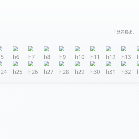
「 涂鸦画板 」