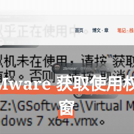
๑
首页
博文 · 章
笔记 · 栈
：
2broear
@Ying，๑乛◡乛๑
Mware 获取使
：
Ying
朕已阅 喵~
窗