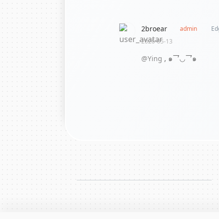
2broear
admin
Ed
2020-05-13
@Ying
,
๑乛◡乛๑