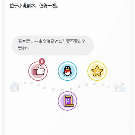
益于小说剧本，值得一看。
看官留步~~本文海星💕么？要不要点个
赞👍✨~
0