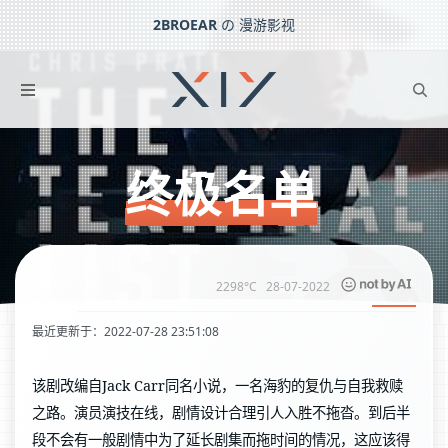
2BROEAR
の 漫游影视
终极名单
下一篇：
绝命毒师
终极名单
2298°C
28-07-2022
最近更新于：2022-07-28 23:51:08
该剧改编自Jack Carr同名小说，一名海豹的复仇与自我救赎
之路。演员演技在线，剧情设计合理引人入胜不拖沓。到后半
段不会有一般剧情中为了延长剧集而拖时间的情况，这应该得