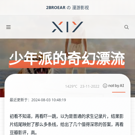
2BROEAR
の 漫游影视
少年派的奇幻漂流
下一篇：
扫毒
少年派的奇幻漂流
1429°C
23-11-2022
最近更新于：2024-08-03 10:48:19
初看不知道，再看吓一跳，以为是普通的求生记录片，结果影
片结尾映射了那么多条线，给出了几个值得深思的答案，再看
豆瓣影评，高。