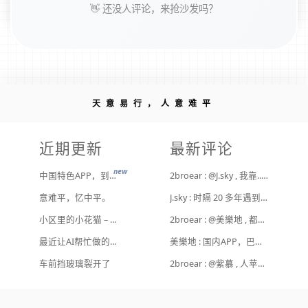
👋 还没人评论，来抢沙发吗？
天意易行，人意难平
近期更新
最新评论
new
中国特色APP，到底谁来治？
2broear : @J.sky , 我靠.. 心情复杂 [ Emoji Image ]
意难平，忆中平。
J.sky : 时隔 20 多年遇到前任，你猜会是什么感觉？前几天和老婆去超市，巧不巧老婆去看其他商品了，就这么两分钟的功夫，我和前任迎面相遇，我看了一眼她，她也看到我了，谁都没说话，我感觉她恐慌的逃走了。我们擦肩而过，按道理这个年龄本不应该两个人单独在超市相遇，除非单身。所以，我猜她离婚了？搞不好她可能以为我也离婚了？哈哈哈
小区里的小花猫 – 日常记事（二百二十）
2broear : @美樂地 , 都是利益驱使，盈利手段不行
最近让AI帮忙做的一些事
美樂地 : 国内APP，巴不得塞入全家桶到你手机，我更喜欢国外的小而美软件
Hot
车前挡玻璃裂开了
2broear : @紫慕 , 人苹果压根不靠这些下三滥手段挣钱，等等又要说我大清自有国情在此了😂..