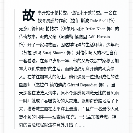
故
事开始于蒙特娄，也结束于蒙特娄。一名在
找寻灵感的作家（拉菲·斯波 Rafe Spall 饰）
无意间得知派·帕帖尔（伊尔凡·可汗 Irrfan Khan 饰）的
传奇故事。派的父亲（阿迪勒·侯赛因 Adil Hussain
饰）开了一家动物园。因这样特殊的生活环境，少年派
（苏拉·沙玛 Suraj Sharma 饰 ）对信仰与人的本性自有
一套看法。在派17岁那一年，他的父母决定举家移民加
拿大以追求更好的生活，而他也必须离开他的初恋情
人。在前往加拿大的船上，他们遇见一位残忍成性的法
国厨师（杰拉尔·德帕迪约 Gérard Depardieu 饰）。当
天深夜在茫茫大海中，原本令派感到刺激无比的暴风雨
一瞬间就成了吞噬货船的大灾难。派却奇迹般地活了下
来，搭着救生船在太平洋上漂流，而且有一名最令人意
想不到的同伴——理查德·帕克，一只孟加拉老虎。神
奇的冒险旅程就这样意外开始了……