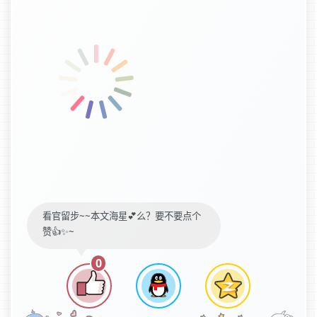
看官留步~~本文海星💕么？要不要点个
赞👍✨~
0