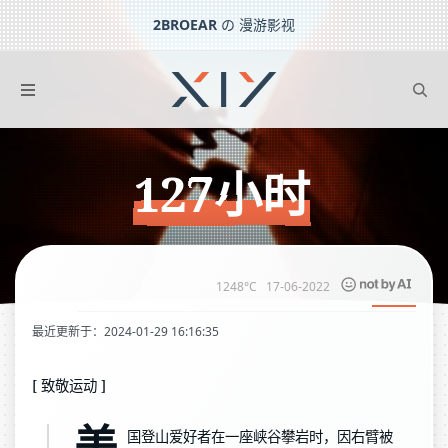
2BROEAR
の 漫游影视
127小时
下一篇：
忠犬八公的故事
127小时
1248°C
17-06-2022
最近更新于：2024-01-29 16:16:35
[ 致敬运动 ]
美
国登山爱好者在一座峡谷攀岩时，因右臂被