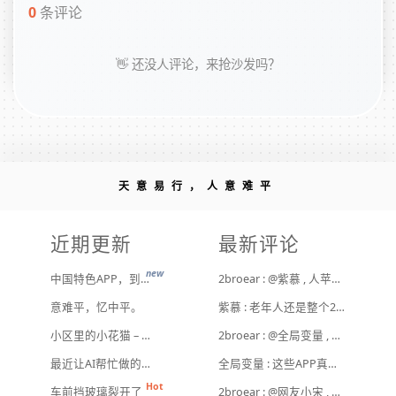
0
条评论
👋 还没人评论，来抢沙发吗？
天意易行，人意难平
近期更新
最新评论
new
中国特色APP，到底谁来治？
2broear : @紫慕 , 人苹果压根不靠这些下三滥手段挣钱，等等又要说我大清自有国情在此了😂..
意难平，忆中平。
紫慕 : 老年人还是整个2手苹果，或许会好点。
小区里的小花猫 – 日常记事（二百二十）
2broear : @全局变量 , 套路太多，不过还好你那不是骗人的，而且给退了 [ Emoji Image ]
最近让AI帮忙做的一些事
全局变量 : 这些APP真烦人，老年人根本搞不懂，还老偷偷开通服务，监管部门也该管管了。前些年我爸在手机上看到话费充值，说充值五十，到账两百，后来一直不到账我爸让我看看，我查询后才知道，是充值50送200话费券，每张十元。后来我给申请官方退款了。
车前挡玻璃裂开了
2broear : @网友小宋 , 太真实了，都跑去用国外版 [ Emoji Image ]