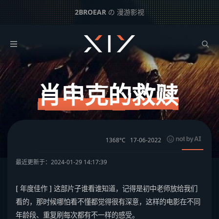
2BROEAR
の 漫游影视
肖申克的救赎
下一篇：
当幸福来敲门
肖申克的救赎
1368°C
17-06-2022
最近更新于：2024-01-29 14:17:39
[ 年度佳作 ] 这部片子谁看谁知道，记得是初中老师放给我们
看的，那时候哪怕看不懂都觉得很有深意，这样的电影在不同
年龄段、重复刷每次都有不一样的感受。