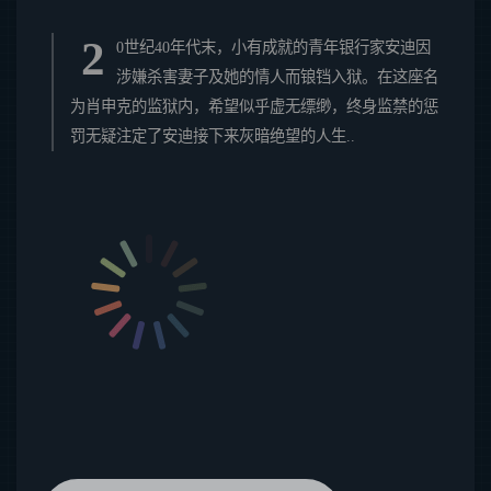
2
0世纪40年代末，小有成就的青年银行家安迪因
涉嫌杀害妻子及她的情人而锒铛入狱。在这座名
为肖申克的监狱内，希望似乎虚无缥缈，终身监禁的惩
罚无疑注定了安迪接下来灰暗绝望的人生..