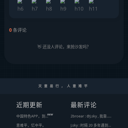
0
条评论
👋 还没人评论，来抢沙发吗？
天意易行，人意难平
近期更新
最新评论
new
中国特色APP，到底谁来治？
2broear : @J.sky , 我靠.. 心情复杂 [ Emoji Image ]
意难平，忆中平。
J.sky : 时隔 20 多年遇到前任，你猜会是什么感觉？前几天和老婆去超市，巧不巧老婆去看其他商品了，就这么两分钟的功夫，我和前任迎面相遇，我看了一眼她，她也看到我了，谁都没说话，我感觉她恐慌的逃走了。我们擦肩而过，按道理这个年龄本不应该两个人单独在超市相遇，除非单身。所以，我猜她离婚了？搞不好她可能以为我也离婚了？哈哈哈