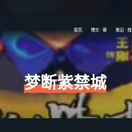
首页
博文 · 章
笔记 · 栈
梦断紫禁城