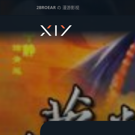
2BROEAR
の 漫游影视
梦断紫禁城
下一篇：
宰相刘罗锅