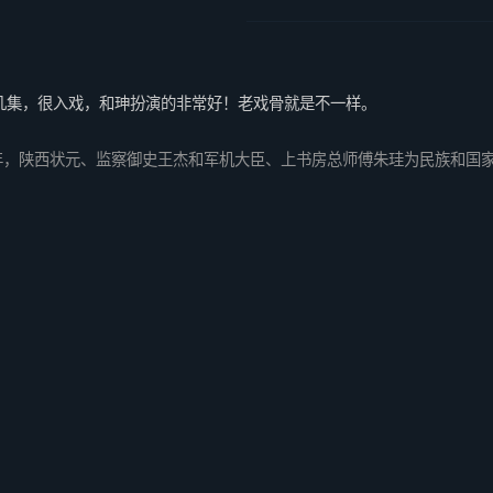
几集，很入戏，和珅扮演的非常好！老戏骨就是不一样。
年，陕西状元、监察御史王杰和军机大臣、上书房总师傅朱珪为民族和国