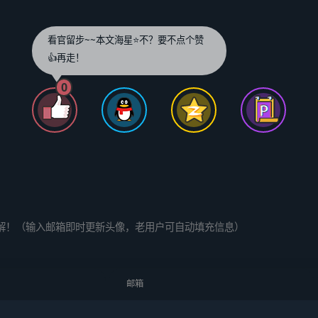
看官留步~~本文海星⭐️不？要不点个赞
👍再走！
0
解！（输入邮箱即时更新头像，老用户可自动填充信息）