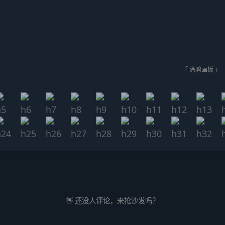
「 涂鸦画板 」
👋 还没人评论，来抢沙发吗？