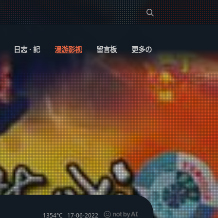
日志 · 記
漫游影视
留言板
更多の
1354°C
17-06-2022