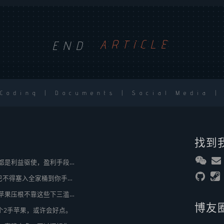
END
ARTICLE
 Coding | Documents | Social Media |
找到
2broear : @美樂地 , 都是利益驱使，盈利手段不行
美樂地 : 国内APP，巴不得塞入全家桶到你手机，我更喜欢国外的小而美软件
2broear : @紫慕 , 人苹果压根不靠这些下三滥手段挣钱，等等又要说我大清自有国情在此了😂..
博友
整个2手苹果，或许会好点。