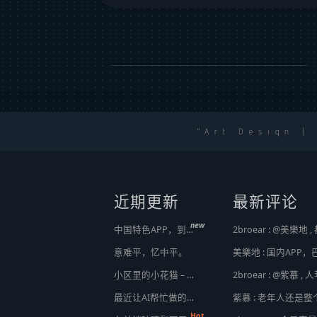
Art Design |
近期更新
最新评论
new
中国特色APP，到底谁来治？
意难平，忆中平。
小区里的小花猫 – 日常记事（二百二十）
最近让AI帮忙做的一些事
紫慕 : 老年人还是
Hot