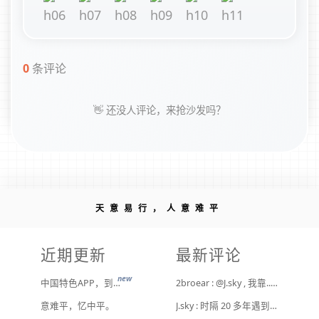
0
条评论
👋 还没人评论，来抢沙发吗？
天意易行，人意难平
近期更新
最新评论
new
中国特色APP，到底谁来治？
2broear : @J.sky , 我靠.. 心情复杂 [ Emoji Image ]
意难平，忆中平。
J.sky : 时隔 20 多年遇到前任，你猜会是什么感觉？前几天和老婆去超市，巧不巧老婆去看其他商品了，就这么两分钟的功夫，我和前任迎面相遇，我看了一眼她，她也看到我了，谁都没说话，我感觉她恐慌的逃走了。我们擦肩而过，按道理这个年龄本不应该两个人单独在超市相遇，除非单身。所以，我猜她离婚了？搞不好她可能以为我也离婚了？哈哈哈