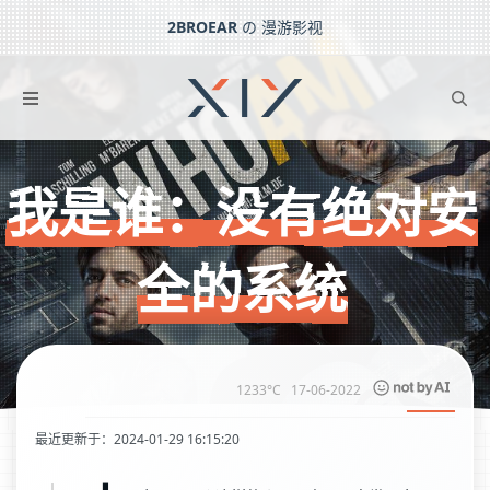
2BROEAR
の 漫游影视
我是谁：没有绝对安全的系统
下一篇：
啪嗒啪嗒
我是谁：没有绝对安
全的系统
1233°C
17-06-2022
最近更新于：2024-01-29 16:15:20