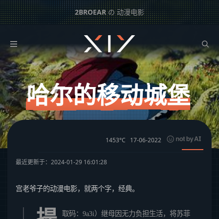
2BROEAR
の 动漫电影
哈尔的移动城堡
下一篇：
红猪
哈尔的移动城堡
1453°C
17-06-2022
最近更新于：2024-01-29 16:01:28
宫老爷子的动漫电影，就两个字，经典。
提
取码：9a3i）继母因无力负担生活，将苏菲