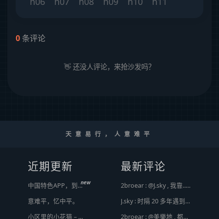
0
条评论
👋 还没人评论，来抢沙发吗？
天意易行，人意难平
近期更新
最新评论
new
中国特色APP，到底谁来治？
2broear : @J.sky , 我靠.. 心情复杂 [ Emoji Image ]
意难平，忆中平。
J.sky : 时隔 20 多年遇到前任，你猜会是什么感觉？前几天和老婆去超市，巧不巧老婆去看其他商品了，就这么两分钟的功夫，我和前任迎面相遇，我看了一眼她，她也看到我了，谁都没说话，我感觉她恐慌的逃走了。我们擦肩而过，按道理这个年龄本不应该两个人单独在超市相遇，除非单身。所以，我猜她离婚了？搞不好她可能以为我也离婚了？哈哈哈
小区里的小花猫 – 日常记事（二百二十）
2broear : @美樂地 , 都是利益驱使，盈利手段不行