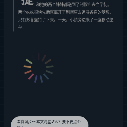
和她的两个妹妹都送到了制帽店去当学徒。
两个妹妹很快先后就离开了制帽店去追寻各自的梦想，
只有苏菲坚持了下来。一天，小镇旁边来了一座移动堡
垒..
看官留步~~本文海星💕么？要不要点个